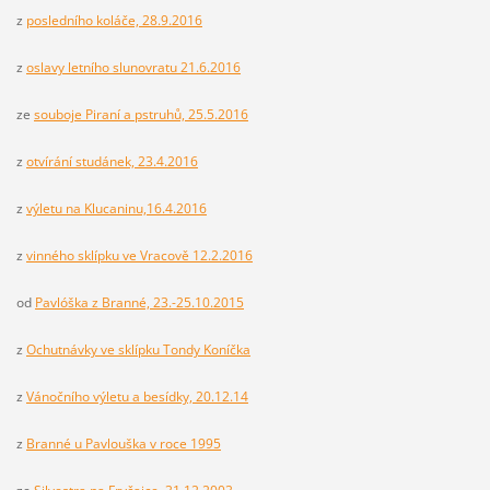
z
posledního koláče, 28.9.2016
z
oslavy letního slunovratu 21.6.2016
ze
souboje Piraní a pstruhů, 25.5.2016
z
otvírání studánek, 23.4.2016
z
výletu na Klucaninu,16.4.2016
z
vinného sklípku ve Vracově 12.2.2016
od
Pavlóška z Branné, 23.-25.10.2015
z
Ochutnávky ve sklípku Tondy Koníčka
z
Vánočního výletu a besídky, 20.12.14
z
Branné u Pavlouška v roce 1995