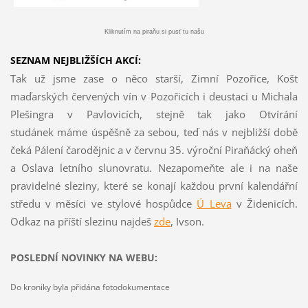
Kliknutím na piraňu si pusť tu našu
SEZNAM NEJBLIŽŠÍCH AKCÍ:
Tak už jsme zase o něco starší, Zimní Pozořice, Košt
maďarských červených vín v Pozořicích i deustaci u Michala
Plešingra v Pavlovicích, stejně tak jako Otvírání
studánek máme úspěšně za sebou, teď nás v nejbližší době
čeká Pálení čarodějnic a v červnu 35. výroční Piraňácký oheň
a Oslava letního slunovratu. Nezapomeňte ale i na naše
pravidelné sleziny, které se konají každou první kalendářní
středu v měsíci ve stylové hospůdce
Ú Leva
v Židenicích.
Odkaz na příští slezinu najdeš
z
de
, Ivson.
POSLEDNÍ NOVINKY NA WEBU:
Do kroniky byla přidána fotodokumentace