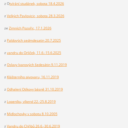
z O
tvírání studánek, sobota 18.4.2026
z
Velkých Pavlovicic, sobota 28.3.2026
ze
Zimních Pozořic, 17.1.2026
z
Paldových sedmdesatin 20.7.2025
z
vandru do Orliček, 11.6.-15.6.2025
z
Oslavy Ivanových šedesátin 9.11.2019
z
Klášterního pivovaru, 16.11.2019
z
Odhalení Otíkovy básně 31.10.2019
z
Lopeníku, víkend 22.-25.8.2019
z
Midlochovky v sobotu 8.10.2005
z
Vandru do Chřibů 26.6.-30.6.2019