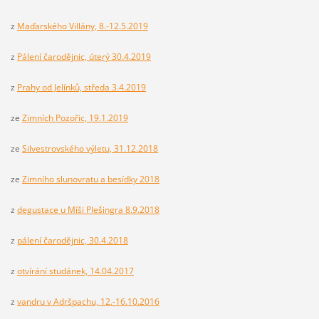
z
Maďarského Villány, 8.-12.5.2019
z
Pálení čarodějnic, úterý 30.4.2019
z
Prahy od Jelínků, středa 3.4.2019
ze
Zimních Pozořic, 19.1.2019
ze
Silvestrovského výletu, 31.12.2018
ze
Zimního slunovratu a besídky 2018
z
degustace u Míši Plešingra 8.9.2018
z
pálení čarodějnic, 30.4.2018
z
otvírání studánek, 14.04.2017
z
vandru v Adršpachu, 12.-16.10.2016