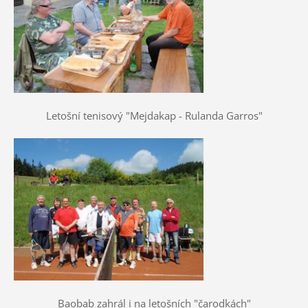
Letošní tenisový "Mejdakap - Rulanda Garros"
Baobab zahrál i na letošních "čarodkách"