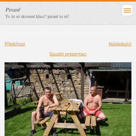
Piraně
To že só skromní kluci? piraně to só!
Předchozí
Následující
Spustit prezentaci