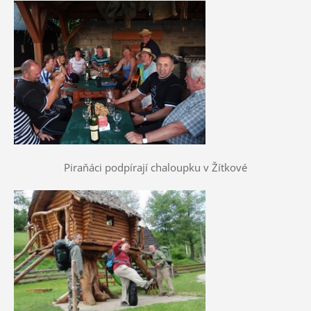
Piraňáci podpírají chaloupku v Žítkové