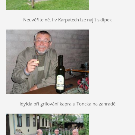
Neuvěřitelné, i v Karpatech lze najít sklípek
Idylda při grilování kapra u Toncka na zahradě