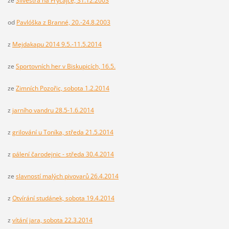
ze
Silvestra na Fryčajce, 31.12.2003
od
Pavlóška z Branné, 20.-24.8.2003
z
Mejdakapu 2014 9.5.-11.5.2014
ze
Sportovních her v Biskupicích, 16.5.
ze
Zimních Pozořic, sobota 1.2.2014
z
jarního vandru 28.5-1.6.2014
z
grilování u Toníka, středa 21.5.2014
z
pálení čarodejnic - středa 30.4.2014
ze
slavností malých pivovarů 26.4.2014
z
Otvírání studánek, sobota 19.4.2014
z
vítání jara, sobota 22.3.2014