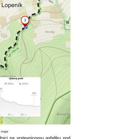
á mapa
nici na vrstevnicovou asfaltku pod