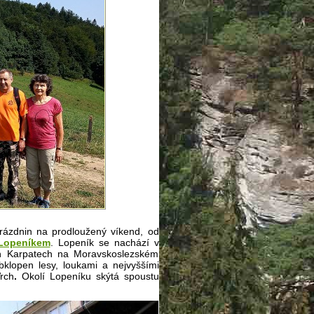
 prázdnin na prodloužený víkend, od
Lopeníkem
. Lopeník se nachází v
ých Karpatech na Moravskoslezském
klopen lesy, loukami a nejvyššími
rch
.
Okolí Lopeníku skýtá spoustu