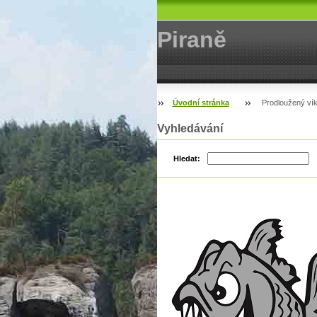
Piraně
Úvodní stránka
Prodloužený vík
Vyhledávání
Hledat: