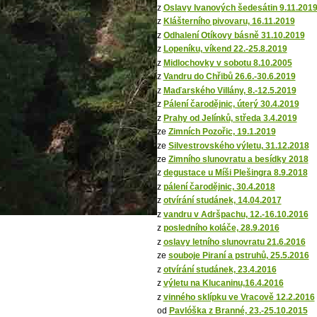
z
Oslavy Ivanových šedesátin 9.11.201
z
Klášterního pivovaru, 16.11.2019
z
Odhalení Otíkovy básně 31.10.2019
z
Lopeníku, víkend 22.-25.8.2019
z
Midlochovky v sobotu 8.10.2005
z
Vandru do Chřibů 26.6.-30.6.2019
z
Maďarského Villány, 8.-12.5.2019
z
Pálení čarodějnic, úterý 30.4.2019
z
Prahy od Jelínků, středa 3.4.2019
ze
Zimních Pozořic, 19.1.2019
ze
Silvestrovského výletu, 31.12.2018
ze
Zimního slunovratu a besídky 2018
z
degustace u Míši Plešingra 8.9.2018
z
pálení čarodějnic, 30.4.2018
z
otvírání studánek, 14.04.2017
z
vandru v Adršpachu, 12.-16.10.2016
z
posledního koláče, 28.9.2016
z
oslavy letního slunovratu 21.6.2016
ze
souboje Piraní a pstruhů, 25.5.2016
z
otvírání studánek, 23.4.2016
z
výletu na Klucaninu,16.4.2016
z
vinného sklípku ve Vracově 12.2.2016
od
Pavlóška z Branné, 23.-25.10.2015