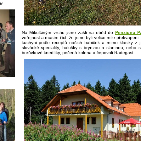
h"
Na Mikulčiným vrchu jsme zašli na oběd do
Penzionu Pa
veřejnost a musím říct, že jsme byli velice mile překvapen
kuchyni podle receptů našich babiček a mimo klasiky z jí
slovácké speciality, halušky s brynzou a slaninou, nebo 
borůvkové knedlíky, pečená kolena a čepovali Radegast.