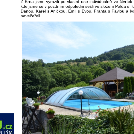
Z Brna jsme vyrazili po vlastní ose individuálně ve čtvrt
kde jsme se v pozdním odpoledni sešli ve složení Palda s Ilo
Danou, Karel s Aničkou, Emil s Evou, Franta s Pavlou a I
navečeřeli.