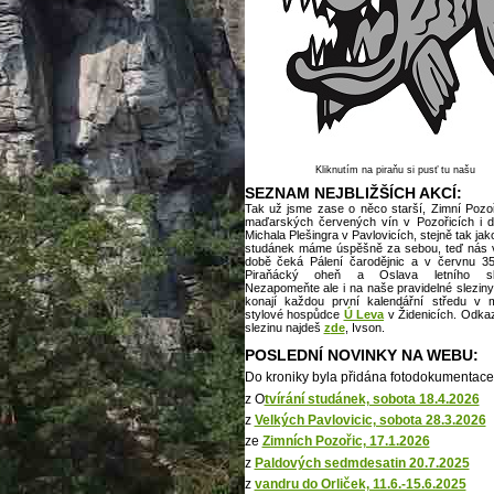
Kliknutím na piraňu si pusť tu našu
SEZNAM NEJBLIŽŠÍCH AKCÍ:
Tak už jsme zase o něco starší, Zimní Pozoř
maďarských červených vín v Pozořicích i d
Michala Plešingra v Pavlovicích, stejně tak jak
studánek máme úspěšně za sebou, teď nás v 
době čeká Pálení čarodějnic a v červnu 35
Piraňácký oheň a Oslava letního slu
Nezapomeňte ale i na naše pravidelné sleziny
konají každou první kalendářní středu v 
stylové hospůdce
Ú Leva
v Židenicích. Odkaz
slezinu najdeš
z
de
, Ivson.
POSLEDNÍ NOVINKY NA WEBU:
Do kroniky byla přidána fotodokumentace
z O
tvírání studánek, sobota 18.4.2026
z
Velkých Pavlovicic, sobota 28.3.2026
ze
Zimních Pozořic, 17.1.2026
z
Paldových sedmdesatin 20.7.2025
z
vandru do Orliček, 11.6.-15.6.2025