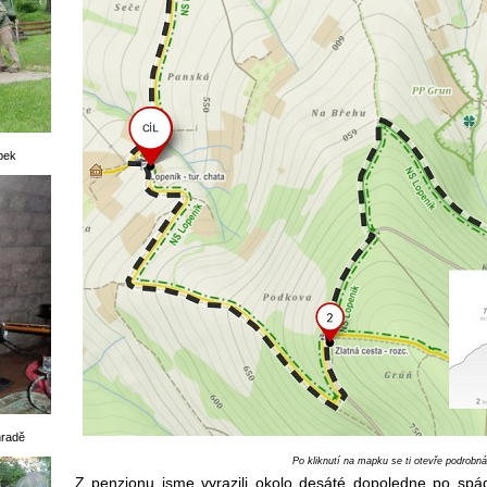
ípek
hradě
Po kliknutí na mapku se ti otevře podrobn
Z penzionu jsme vyrazili okolo desáté dopoledne po spád