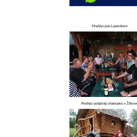
Piraňáci pod Lopeníkem
Piraňáci podpírají chaloupku v Žítkov