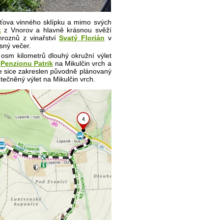
Peťova vinného sklípku a mimo svých
k
z Vnorov a hlavně
krásnou
svěží
roznů z vinařství
Svatý Florián
v
sný večer.
osm kilometrů dlouhý okružní výlet
o
Penzionu Patrik
na Mikulčin vrch a
je sice zakreslen původně plánovaný
tečněný výlet na Mikulčin vrch.