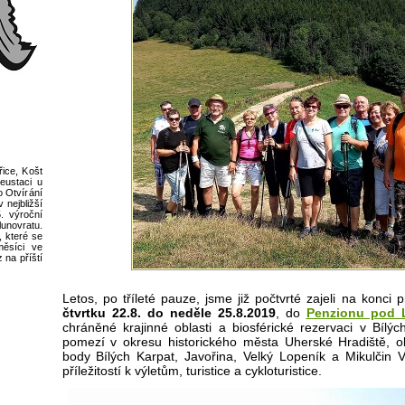
ice, Košt
eustaci u
o Otvírání
nejbližší
. výroční
novratu.
, které se
měsíci ve
 na příští
Letos, po tříleté pauze, jsme již počtvrté zajeli na konci
čtvrtku 22.8. do neděle 25.8.2019
, do
Penzionu pod 
chráněné krajinné oblasti a biosférické rezervaci v Bíl
pomezí v okresu historického města Uherské Hradiště, ob
body Bílých Karpat, Javořina, Velký Lopeník a Mikulčin V
příležitostí k výletům, turistice a cykloturistice.