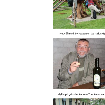
Neuvěřitelné, i v Karpatech lze najít skl
Idylda při grilování kapra u Toncka na za