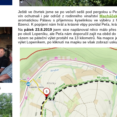
Ještě ve čtvrtek jsme se po večeři sešli pod pergolou u 
vín ochutnali i pár odrůd
z rodinného vinařství
Macháče
aromatickou Pálavu s příjemnou kyselinkou
ve výběru z h
Bzenci. K popíjení nám hrál a krásné vtipy povídal Peťa, krá
Na
pátek 23.8.2019
jsem sice naplánoval něco málo přes 
po okolí Lopeníku, ale Peťa nám doporučil zajít na oběd d
rázem se páteční výlet protáhl na 13 kilometrů. Na mapce 
výlet Lopeníkem, po kliknutí na mapku se však zobrazí usku
é