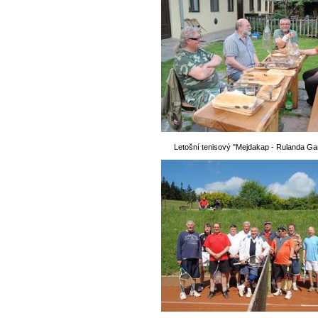
Letošní tenisový "Mejdakap - Rulanda Ga