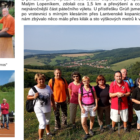
Malým Lopeníkem, zdolali cca 1,5 km a převýšení a cc
nejnáročnější část pátečního výletu. U přístřešku Grúň jsme 
po vrstevnici s mírným klesáním přes Lantvenské kopani
nám zbývalo něco málo přes kilák a sto výškových metrů k vy
rros"