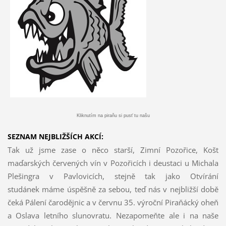
Kliknutím na piraňu si pusť tu našu
SEZNAM NEJBLIŽŠÍCH AKCÍ:
Tak už jsme zase o něco starší, Zimní Pozořice, Košt
maďarských červených vín v Pozořicích i deustaci u Michala
Plešingra v Pavlovicích, stejně tak jako Otvírání
studánek máme úspěšně za sebou, teď nás v nejbližší době
čeká Pálení čarodějnic a v červnu 35. výroční Piraňácký oheň
a Oslava letního slunovratu. Nezapomeňte ale i na naše