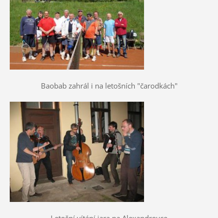
Baobab zahrál i na letošních "čarodkách"