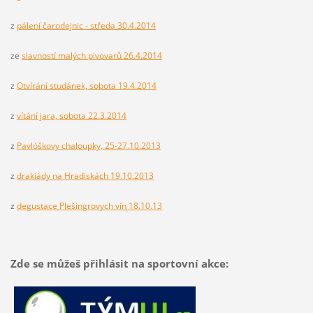
z
pálení čarodejnic - středa 30.4.2014
ze
slavností malých pivovarů 26.4.2014
z
Otvírání studánek, sobota 19.4.2014
z
vítání jara, sobota 22.3.2014
z
Pavlóškovy chaloupky, 25-27.10.2013
z
drakiády na Hradiskách 19.10.2013
z
degustace Plešingrovych vín 18.10.13
Zde se můžeš přihlásit na sportovní akce: