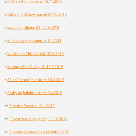
z
Klášterního pivovaru, 16.11.2019
z
Odhalení Otíkovy básně 31.10.2019
z
Lopeníku, víkend 22.-25.8.2019
z
Midlochovky v sobotu 8.10.2005
z
Vandru do Chřibů 26.6.-30.6.2019
z
Maďarského Villány, 8.-12.5.2019
z
Pálení čarodějnic, úterý 30.4.2019
z
Prahy od Jelínků, středa 3.4.2019
ze
Zimních Pozořic, 19.1.2019
ze
Silvestrovského výletu, 31.12.2018
ze
Zimního slunovratu a besídky 2018