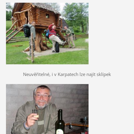
Neuvěřitelné, i v Karpatech lze najít sklípek