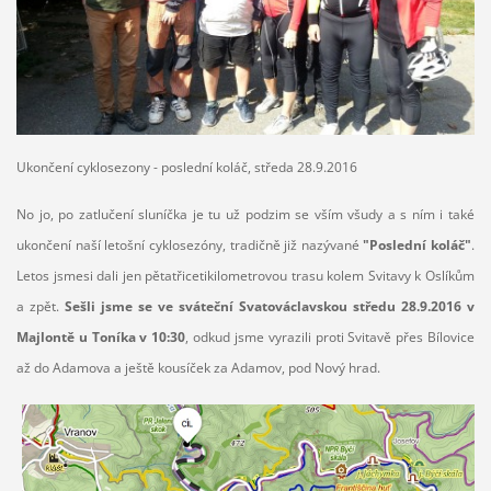
Ukončení cyklosezony - poslední koláč, středa 28.9.2016
No jo, po zatlučení sluníčka je tu už podzim se vším všudy a s ním i také
ukončení naší letošní cyklosezóny, tradičně již nazývané
"Poslední koláč"
.
Letos jsmesi dali jen pětatřicetikilometrovou trasu kolem Svitavy k Oslíkům
a zpět.
Sešli jsme se ve sváteční Svatováclavskou středu 28.9.2016 v
Majlontě u Toníka v 10:30
, odkud jsme vyrazili proti Svitavě přes Bílovice
až do Adamova a ještě kousíček za Adamov, pod Nový hrad.