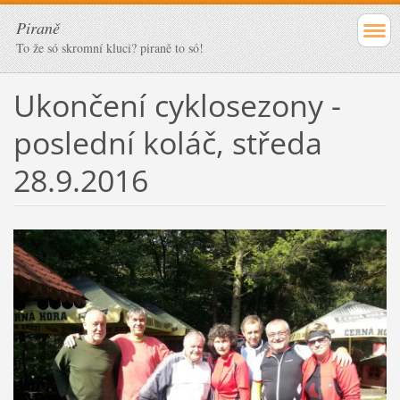
Piraně
To že só skromní kluci? piraně to só!
Ukončení cyklosezony -
poslední koláč, středa
28.9.2016