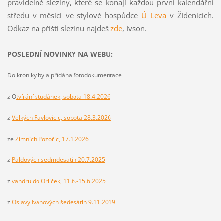
pravidelné sleziny, které se konají každou první kalendářní
středu v měsíci ve stylové hospůdce
Ú Leva
v Židenicích.
Odkaz na příští slezinu najdeš
z
de
, Ivson.
POSLEDNÍ NOVINKY NA WEBU:
Do kroniky byla přidána fotodokumentace
z O
tvírání studánek, sobota 18.4.2026
z
Velkých Pavlovicic, sobota 28.3.2026
ze
Zimních Pozořic, 17.1.2026
z
Paldových sedmdesatin 20.7.2025
z
vandru do Orliček, 11.6.-15.6.2025
z
Oslavy Ivanových šedesátin 9.11.2019