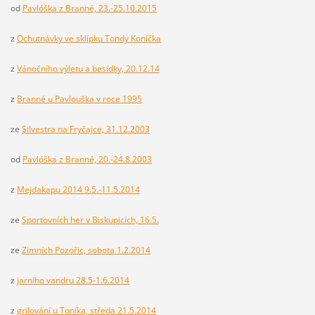
od
Pavlóška z Branné, 23.-25.10.2015
z
Ochutnávky ve sklípku Tondy Koníčka
z
Vánočního výletu a besídky, 20.12.14
z
Branné u Pavlouška v roce 1995
ze
Silvestra na Fryčajce, 31.12.2003
od
Pavlóška z Branné, 20.-24.8.2003
z
Mejdakapu 2014 9.5.-11.5.2014
ze
Sportovních her v Biskupicích, 16.5.
ze
Zimních Pozořic, sobota 1.2.2014
z
jarního vandru 28.5-1.6.2014
z
grilování u Toníka, středa 21.5.2014