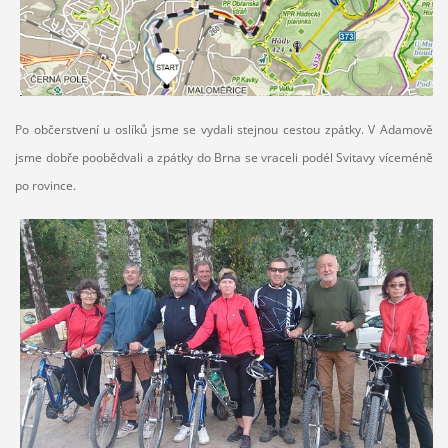
Po občerstvení u oslíků jsme se vydali stejnou cestou zpátky. V Adamově
jsme dobře poobědvali a zpátky do Brna se vraceli podél Svitavy víceméně
po rovince.