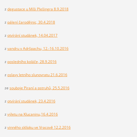
z
degustace u Míši Plešingra 8.9.2018
z
pálení čarodějnic, 30.4.2018
z
otvírání studánek, 14.04.2017
z
vandru v Adršpachu, 12.-16.10.2016
z
posledního koláče, 28.9.2016
z
oslavy letního slunovratu 21.6.2016
ze
souboje Piraní a pstruhů, 25.5.2016
z
otvírání studánek, 23.4.2016
z
výletu na Klucaninu,16.4.2016
z
vinného sklípku ve Vracově 12.2.2016