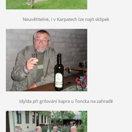
Neuvěřitelné, i v Karpatech lze najít sklípek
Idylda při grilování kapra u Toncka na zahradě