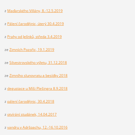
z
Maďarského Villány, 8.-12.5.2019
z
Pálení čarodějnic, úterý 30.4.2019
z
Prahy od Jelínků, středa 3.4.2019
ze
Zimních Pozořic, 19.1.2019
ze
Silvestrovského výletu, 31.12.2018
ze
Zimního slunovratu a besídky 2018
z
degustace u Míši Plešingra 8.9.2018
z
pálení čarodějnic, 30.4.2018
z
otvírání studánek, 14.04.2017
z
vandru v Adršpachu, 12.-16.10.2016