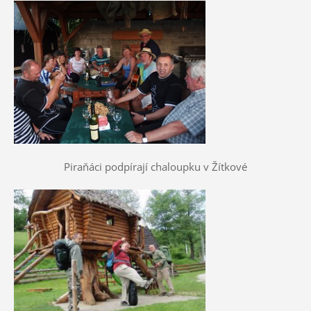
Piraňáci podpírají chaloupku v Žítkové