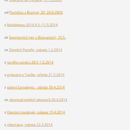
od
Pavlóška z Branné, 20.-24.8.2003
z
Mejdakapu 2014 9.5.-11.5.2014
ze
Sportovních her v Biskupicích, 16.5.
ze
Zimních Pozořic, sobota 1.2.2014
z
jarního vandru 28.5-1.6.2014
z
grilování u Toníka, středa 21.5.2014
z
pálení čarodejnic - středa 30.4.2014
ze
slavností malých pivovarů 26.4.2014
z
Otvírání studánek, sobota 19.4.2014
z
vítání jara, sobota 22.3.2014