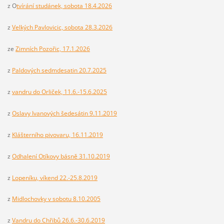
z O
tvírání studánek, sobota 18.4.2026
z
Velkých Pavlovicic, sobota 28.3.2026
ze
Zimních Pozořic, 17.1.2026
z
Paldových sedmdesatin 20.7.2025
z
vandru do Orliček, 11.6.-15.6.2025
z
Oslavy Ivanových šedesátin 9.11.2019
z
Klášterního pivovaru, 16.11.2019
z
Odhalení Otíkovy básně 31.10.2019
z
Lopeníku, víkend 22.-25.8.2019
z
Midlochovky v sobotu 8.10.2005
z
Vandru do Chřibů 26.6.-30.6.2019