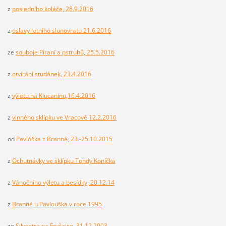
z
posledního koláče, 28.9.2016
z
oslavy letního slunovratu 21.6.2016
ze
souboje Piraní a pstruhů, 25.5.2016
z
otvírání studánek, 23.4.2016
z
výletu na Klucaninu,16.4.2016
z
vinného sklípku ve Vracově 12.2.2016
od
Pavlóška z Branné, 23.-25.10.2015
z
Ochutnávky ve sklípku Tondy Koníčka
z
Vánočního výletu a besídky, 20.12.14
z
Branné u Pavlouška v roce 1995
ze
Silvestra na Fryčajce, 31.12.2003