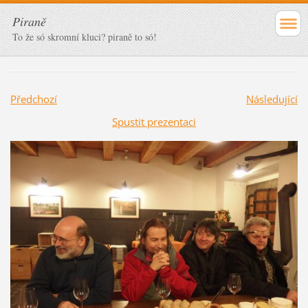
Piraně
To že só skromní kluci? piraně to só!
Předchozí
Následující
Spustit prezentaci