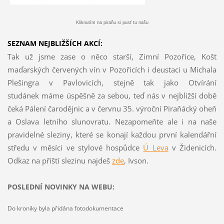
Kliknutím na piraňu si pusť tu našu
SEZNAM NEJBLIŽŠÍCH AKCÍ:
Tak už jsme zase o něco starší, Zimní Pozořice, Košt
maďarských červených vín v Pozořicích i deustaci u Michala
Plešingra v Pavlovicích, stejně tak jako Otvírání
studánek máme úspěšně za sebou, teď nás v nejbližší době
čeká Pálení čarodějnic a v červnu 35. výroční Piraňácký oheň
a Oslava letního slunovratu. Nezapomeňte ale i na naše
pravidelné sleziny, které se konají každou první kalendářní
středu v měsíci ve stylové hospůdce
Ú Leva
v Židenicích.
Odkaz na příští slezinu najdeš
z
de
, Ivson.
POSLEDNÍ NOVINKY NA WEBU:
Do kroniky byla přidána fotodokumentace