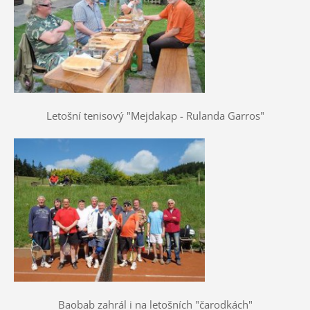
Letošní tenisový "Mejdakap - Rulanda Garros"
Baobab zahrál i na letošních "čarodkách"