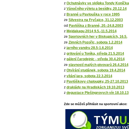
z
Ochutnávky ve sklípku Tondy Koníčka
z
Vánočního výletu a besídky, 20.12.14
z
Branné u Pavlouška v roce 1995
ze
Silvestra na Fryčajce, 31.12.2003
od
Pavlóška z Branné, 20.-24.8.2003
z
Mejdakapu 2014 9.5.-11.5.2014
ze
Sportovních her v Biskupicích, 16.5.
ze
Zimních Pozořic, sobota 1.2.2014
z
jarního vandru 28.5-1.6.2014
z
grilování u Toníka, středa 21.5.2014
z
pálení čarodejnic - středa 30.4.2014
ze
slavností malých pivovarů 26.4.2014
z
Otvírání studánek, sobota 19.4.2014
z
vítání jara, sobota 22.3.2014
z
Pavlóškovy chaloupky, 25-27.10.2013
z
drakiády na Hradiskách 19.10.2013
z
degustace Plešingrovych vín 18.10.13
Zde se můžeš přihlásit na sportovní akce: