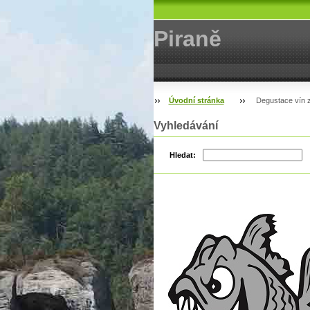
Piraně
Úvodní stránka
Degustace vín z 
Vyhledávání
Hledat: