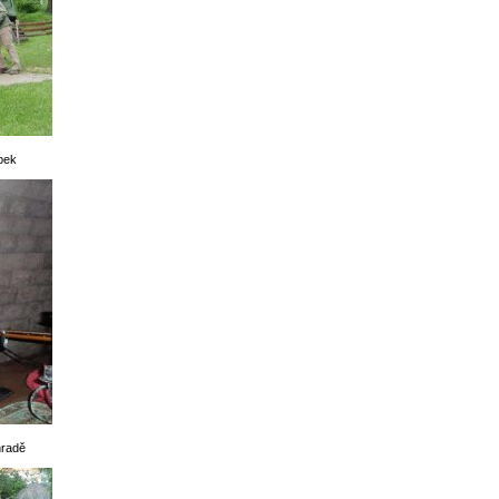
ípek
hradě