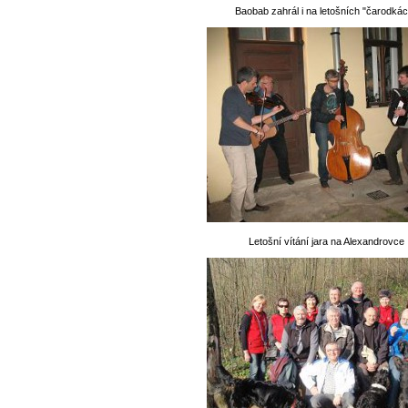
Baobab zahrál i na letošních "čarodkác
Letošní vítání jara na Alexandrovce