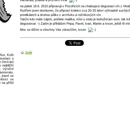
na pátek 18.6. 2010 připravuji v Pozořicích na chaloupce degustaci vín z Vina
Rytířem jsem domluven, že připraví kolekci cca 20-25 lahví výhradně suchých
predikátech a druhou půlku z archívku a ročníkových vín.
Takže kdo máte zájem, pošlete mailíka, míst u stolu je bohužel jen osm, tak kd
degustovat :-) Zatím je přihlášen Pepa, Pavel, Ivan, Martin a Ivson, ještě tři mí
Moc se těším a všechny Vás zdravíííím, Ivson
Zpět
ice, Košt
eustaci u
o Otvírání
nejbližší
. výroční
novratu.
, které se
měsíci ve
 na příští