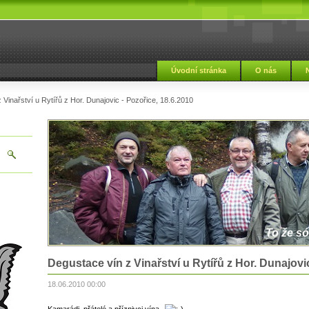
Úvodní stránka
O nás
Vinařství u Rytířů z Hor. Dunajovic - Pozořice, 18.6.2010
To že só
Degustace vín z Vinařství u Rytířů z Hor. Dunajovic
18.06.2010 00:00
Kamarádi, přátelé a příznivci vína