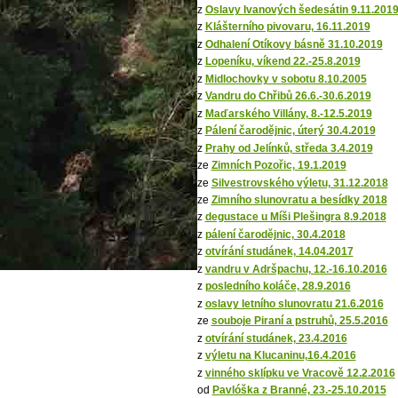
z
Oslavy Ivanových šedesátin 9.11.201
z
Klášterního pivovaru, 16.11.2019
z
Odhalení Otíkovy básně 31.10.2019
z
Lopeníku, víkend 22.-25.8.2019
z
Midlochovky v sobotu 8.10.2005
z
Vandru do Chřibů 26.6.-30.6.2019
z
Maďarského Villány, 8.-12.5.2019
z
Pálení čarodějnic, úterý 30.4.2019
z
Prahy od Jelínků, středa 3.4.2019
ze
Zimních Pozořic, 19.1.2019
ze
Silvestrovského výletu, 31.12.2018
ze
Zimního slunovratu a besídky 2018
z
degustace u Míši Plešingra 8.9.2018
z
pálení čarodějnic, 30.4.2018
z
otvírání studánek, 14.04.2017
z
vandru v Adršpachu, 12.-16.10.2016
z
posledního koláče, 28.9.2016
z
oslavy letního slunovratu 21.6.2016
ze
souboje Piraní a pstruhů, 25.5.2016
z
otvírání studánek, 23.4.2016
z
výletu na Klucaninu,16.4.2016
z
vinného sklípku ve Vracově 12.2.2016
od
Pavlóška z Branné, 23.-25.10.2015