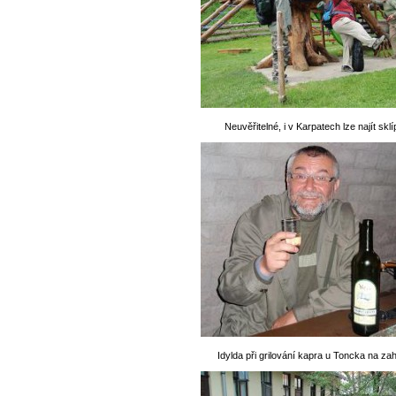
Neuvěřitelné, i v Karpatech lze najít skl
Idylda při grilování kapra u Toncka na za