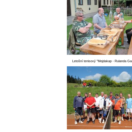
Letošní tenisový "Mejdakap - Rulanda Ga