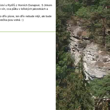
řství u Rytířů z Horních Dunajovic. S Jirkem
 vín, cca půlku v loňských jakostkách a
o dřív písne, ten dřív nebude mlýt, ale bude
stečka jsou volná :-)