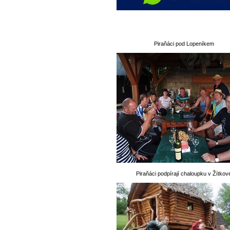
Piraňáci pod Lopeníkem
Piraňáci podpírají chaloupku v Žítkov