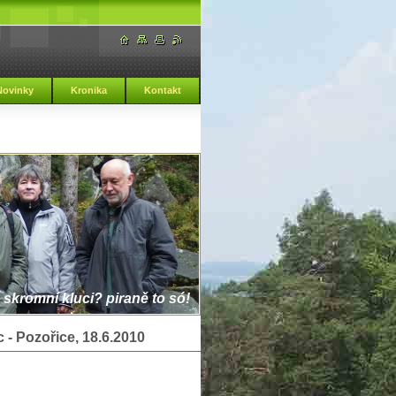
Novinky
Kronika
Kontakt
 skromní kluci? piraně to só!
 - Pozořice, 18.6.2010