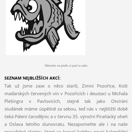
Kliknutím na piraňu si pusť tu našu
SEZNAM NEJBLIŽŠÍCH AKCÍ:
Tak už jsme zase o něco starší, Zimní Pozořice, Košt
maďarských červených vín v Pozořicích i deustaci u Michala
Plešingra v Pavlovicích, stejně tak jako Otvírání
studánek máme úspěšně za sebou, teď nás v nejbližší době
čeká Pálení čarodějnic a v červnu 35. výroční Piraňácký oheň
a Oslava letního slunovratu. Nezapomeňte ale i na naše
pravidelné sleziny, které se konají každou první kalendářní