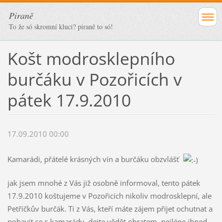
Piraně
To že só skromní kluci? piraně to só!
Košt modrosklepního
burčáku v Pozořicích v
pátek 17.9.2010
17.09.2010 00:00
Kamarádi, přátelé krásných vín a burčáku obzvlášť
jak jsem mnohé z Vás již osobně informoval, tento pátek
17.9.2010 koštujeme v Pozořicích nikoliv modrosklepní, ale
Petříčkův burčák. Ti z Vás, kteří máte zájem přijet ochutnat a
pobavit se s kamarády, dejte vědět obratem, nejlépe ihned.