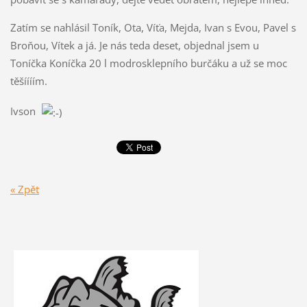
Zatím se nahlásil Toník, Ota, Víťa, Mejda, Ivan s Evou, Pavel s
Broňou, Vítek a já. Je nás teda deset, objednal jsem u
Toníčka Koníčka 20 l modrosklepního burčáku a už se moc
těšíííím.
Ivson
« Zpět