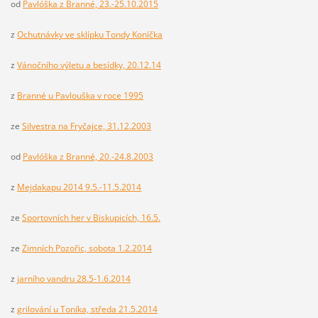
od
Pavlóška z Branné, 23.-25.10.2015
z
Ochutnávky ve sklípku Tondy Koníčka
z
Vánočního výletu a besídky, 20.12.14
z
Branné u Pavlouška v roce 1995
ze
Silvestra na Fryčajce, 31.12.2003
od
Pavlóška z Branné, 20.-24.8.2003
z
Mejdakapu 2014 9.5.-11.5.2014
ze
Sportovních her v Biskupicích, 16.5.
ze
Zimních Pozořic, sobota 1.2.2014
z
jarního vandru 28.5-1.6.2014
z
grilování u Toníka, středa 21.5.2014