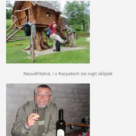
Neuvěřitelné, i v Karpatech lze najít sklípek