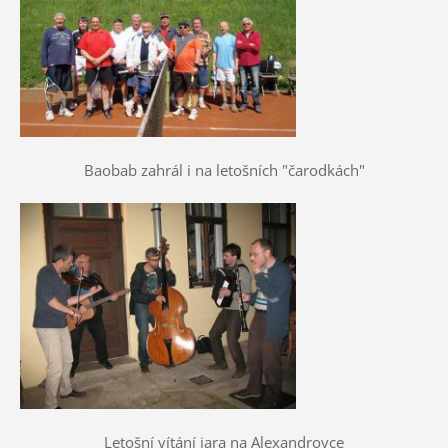
Baobab zahrál i na letošních "čarodkách"
Letošní vítání jara na Alexandrovce