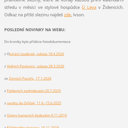
středu v měsíci ve stylové hospůdce
Ú Leva
v Židenicích.
Odkaz na příští slezinu najdeš
z
de
, Ivson.
POSLEDNÍ NOVINKY NA WEBU:
Do kroniky byla přidána fotodokumentace
z O
tvírání studánek, sobota 18.4.2026
z
Velkých Pavlovicic, sobota 28.3.2026
ze
Zimních Pozořic, 17.1.2026
z
Paldových sedmdesatin 20.7.2025
z
vandru do Orliček, 11.6.-15.6.2025
z
Oslavy Ivanových šedesátin 9.11.2019
z
Klášterního pivovaru, 16.11.2019