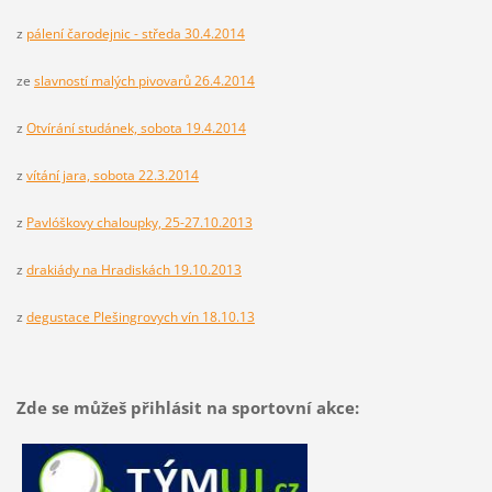
z
pálení čarodejnic - středa 30.4.2014
ze
slavností malých pivovarů 26.4.2014
z
Otvírání studánek, sobota 19.4.2014
z
vítání jara, sobota 22.3.2014
z
Pavlóškovy chaloupky, 25-27.10.2013
z
drakiády na Hradiskách 19.10.2013
z
degustace Plešingrovych vín 18.10.13
Zde se můžeš přihlásit na sportovní akce: