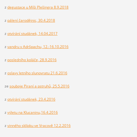
z
degustace u Míši Plešingra 8.9.2018
z
pálení čarodějnic, 30.4.2018
z
otvírání studánek, 14.04.2017
z
vandru v Adršpachu, 12.-16.10.2016
z
posledního koláče, 28.9.2016
z
oslavy letního slunovratu 21.6.2016
ze
souboje Piraní a pstruhů, 25.5.2016
z
otvírání studánek, 23.4.2016
z
výletu na Klucaninu,16.4.2016
z
vinného sklípku ve Vracově 12.2.2016