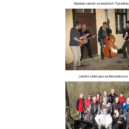
Baobab zahrál i na letošních "čarodkác
Letošní vítání jara na Alexandrovce