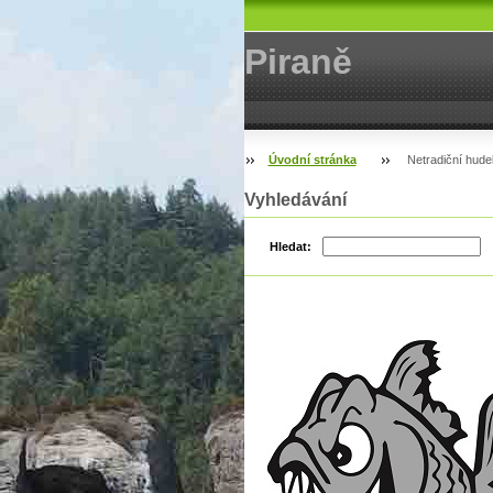
Piraně
Úvodní stránka
Netradiční hude
Vyhledávání
Hledat: