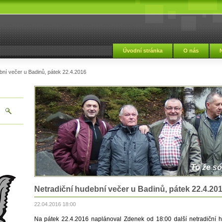
Úvodní stránka
O nás
bní večer u Badinů, pátek 22.4.2016
To že só
Netradiční hudební večer u Badinů, pátek 22.4.20
22.04.2016 18:00
Na pátek 22.4.2016 naplánoval Zdenek od 18:00 další netradiční h