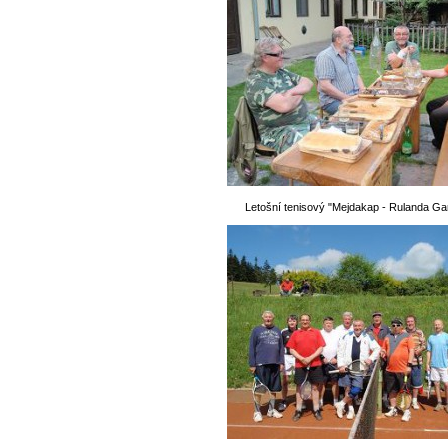
Letošní tenisový "Mejdakap - Rulanda Ga