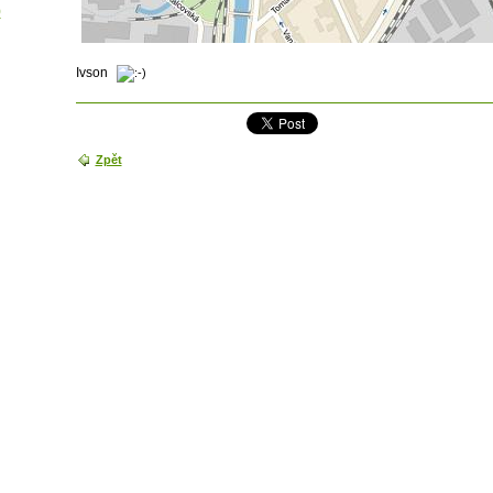
9
Ivson
Zpět