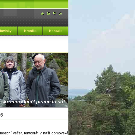
Novinky
Kronika
Kontakt
 skromní kluci? piraně to só!
16
udební večer, tentokrát v naší domovské