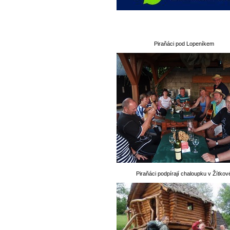
Piraňáci pod Lopeníkem
Piraňáci podpírají chaloupku v Žítkov