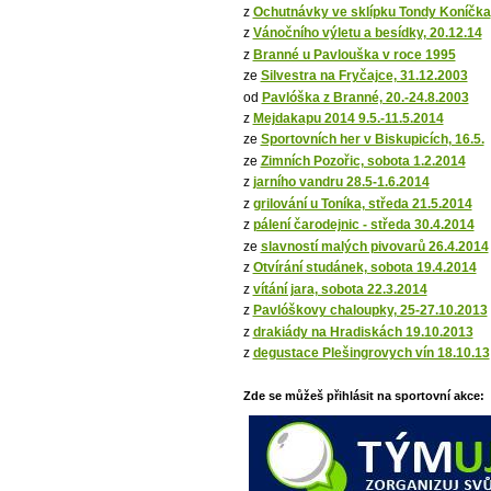
z
Ochutnávky ve sklípku Tondy Koníčka
z
Vánočního výletu a besídky, 20.12.14
z
Branné u Pavlouška v roce 1995
ze
Silvestra na Fryčajce, 31.12.2003
od
Pavlóška z Branné, 20.-24.8.2003
z
Mejdakapu 2014 9.5.-11.5.2014
ze
Sportovních her v Biskupicích, 16.5.
ze
Zimních Pozořic, sobota 1.2.2014
z
jarního vandru 28.5-1.6.2014
z
grilování u Toníka, středa 21.5.2014
z
pálení čarodejnic - středa 30.4.2014
ze
slavností malých pivovarů 26.4.2014
z
Otvírání studánek, sobota 19.4.2014
z
vítání jara, sobota 22.3.2014
z
Pavlóškovy chaloupky, 25-27.10.2013
z
drakiády na Hradiskách 19.10.2013
z
degustace Plešingrovych vín 18.10.13
Zde se můžeš přihlásit na sportovní akce: