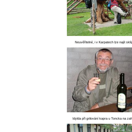
Neuvěřitelné, i v Karpatech lze najít skl
Idylda při grilování kapra u Toncka na za