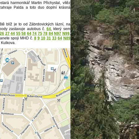
ará harmonikář Martin Přichystal, vítěz
 zahraje Palda a toto duo doplní krásná
ště blíž je to od Zábrdovických lázní,
na
pody zastavuje autobus č.
64
, který sem
26
27
44
55
58
64
74
75
78
84
N97
N99
,
tanete spoji MHD č.
8
9
10
31
33
64
N89
Kulkova.