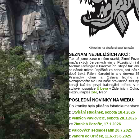
Kliknutím na piraňu si pusť tu našu
SEZNAM NEJBLIŽŠÍCH AKCÍ:
Tak už jsme zase o něco starší, Zimní Pozoř
maďarských červených vín v Pozořicích i d
Michala Plešingra v Pavlovicích, stejně tak jak
studánek máme úspěšně za sebou, teď nás v 
době čeká Pálení čarodějnic a v červnu 35
Piraňácký oheň a Oslava letního slu
Nezapomeňte ale i na naše pravidelné sleziny
konají každou první kalendářní středu v 
stylové hospůdce
Ú Leva
v Židenicích. Odkaz
slezinu najdeš
z
de
, Ivson.
POSLEDNÍ NOVINKY NA WEBU:
Do kroniky byla přidána fotodokumentace
z O
tvírání studánek, sobota 18.4.2026
z
Velkých Pavlovicic, sobota 28.3.2026
ze
Zimních Pozořic, 17.1.2026
z
Paldových sedmdesatin 20.7.2025
z
vandru do Orliček, 11.6.-15.6.2025