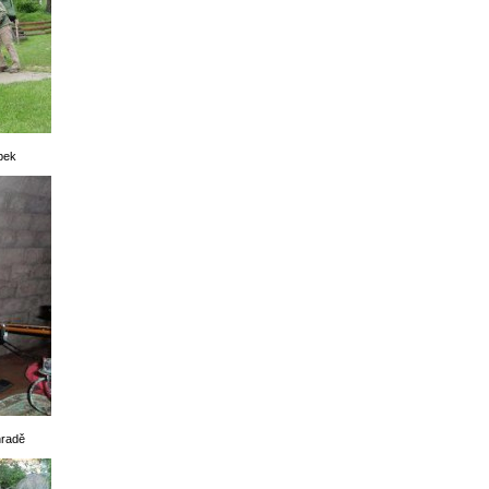
ípek
hradě