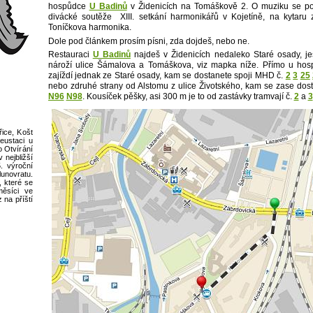
hospůdce
U Badinů
v Židenicích na Tomáškově 2.
O muziku se post
divácké soutěže XIII. setkání harmonikářů v Kojetíně, na kytaru
Toníčkova harmonika.
Dole pod článkem prosím písni, zda dojdeš, nebo ne.
Restauraci
U Badinů
najdeš v Židenicích nedaleko Staré osady, je
nároží ulice Šámalova a Tomáškova
, viz mapka níže. Přímo u hos
zajíždí jednak ze Staré osady, kam se dostanete spoji MHD č.
2
3
25
nebo zdruhé strany od Alstomu z ulice Životského, kam se zase dos
N96
N98
. Kousíček pěšky, asi 300 m je to od zastávky tramvají č.
2
a
3
ice, Košt
eustaci u
o Otvírání
nejbližší
. výroční
novratu.
, které se
měsíci ve
 na příští