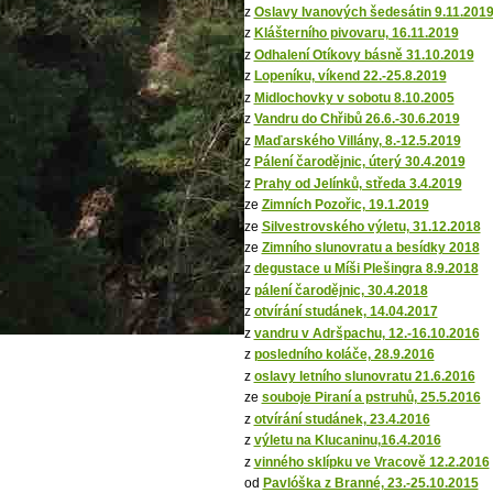
z
Oslavy Ivanových šedesátin 9.11.201
z
Klášterního pivovaru, 16.11.2019
z
Odhalení Otíkovy básně 31.10.2019
z
Lopeníku, víkend 22.-25.8.2019
z
Midlochovky v sobotu 8.10.2005
z
Vandru do Chřibů 26.6.-30.6.2019
z
Maďarského Villány, 8.-12.5.2019
z
Pálení čarodějnic, úterý 30.4.2019
z
Prahy od Jelínků, středa 3.4.2019
ze
Zimních Pozořic, 19.1.2019
ze
Silvestrovského výletu, 31.12.2018
ze
Zimního slunovratu a besídky 2018
z
degustace u Míši Plešingra 8.9.2018
z
pálení čarodějnic, 30.4.2018
z
otvírání studánek, 14.04.2017
z
vandru v Adršpachu, 12.-16.10.2016
z
posledního koláče, 28.9.2016
z
oslavy letního slunovratu 21.6.2016
ze
souboje Piraní a pstruhů, 25.5.2016
z
otvírání studánek, 23.4.2016
z
výletu na Klucaninu,16.4.2016
z
vinného sklípku ve Vracově 12.2.2016
od
Pavlóška z Branné, 23.-25.10.2015