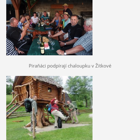
Piraňáci podpírají chaloupku v Žítkové