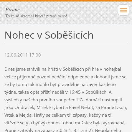
Piraně
To že só skromní kluci? piraně to só!
Nohec v Soběšicích
12.06.2011 17:00
Dnes jsme strávili na hřišti v Soběšicích při hře v nohejbal
velice příjemné pozdní nedělní odpoledne a dohodli jsme se,
že by tomu tak mohlo být pravidelně na závěr každého
týdne, takže opět příští neděli v 16:45 v Sobůlkách. A
výsledky našeho prvního soupeření? Za domácí nastoupili
Jirka Ondráček, Mirek Frýbort a Pavel Nekut, za Piraně Ivson,
Vítek a Mejda. Hrály se celkem tři zápasy, každý na tři
vítězné sety a byť výkonnost obou mužstev byla vyrovnaná,
Praně zvítězily na zápasy 3:0 (3:1, 3:1 a 3:2). Neúplatného