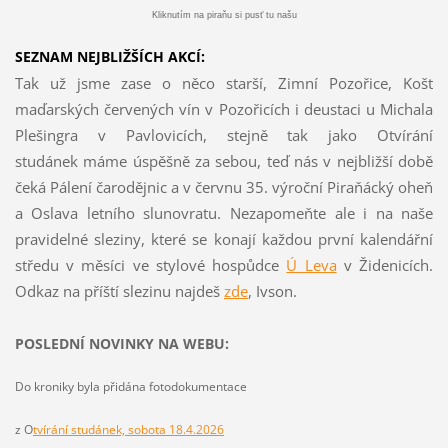
Kliknutím na piraňu si pusť tu našu
SEZNAM NEJBLIŽŠÍCH AKCÍ:
Tak už jsme zase o něco starší, Zimní Pozořice, Košt
maďarských červených vín v Pozořicích i deustaci u Michala
Plešingra v Pavlovicích, stejně tak jako Otvírání
studánek máme úspěšně za sebou, teď nás v nejbližší době
čeká Pálení čarodějnic a v červnu 35. výroční Piraňácký oheň
a Oslava letního slunovratu. Nezapomeňte ale i na naše
pravidelné sleziny, které se konají každou první kalendářní
středu v měsíci ve stylové hospůdce
Ú Leva
v Židenicích.
Odkaz na příští slezinu najdeš
z
de
, Ivson.
POSLEDNÍ NOVINKY NA WEBU:
Do kroniky byla přidána fotodokumentace
z O
tvírání studánek, sobota 18.4.2026