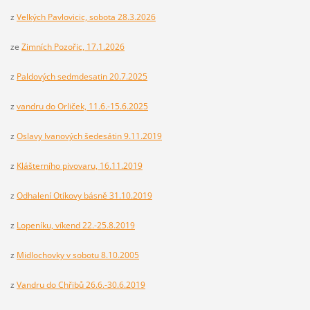
z
Velkých Pavlovicic, sobota 28.3.2026
ze
Zimních Pozořic, 17.1.2026
z
Paldových sedmdesatin 20.7.2025
z
vandru do Orliček, 11.6.-15.6.2025
z
Oslavy Ivanových šedesátin 9.11.2019
z
Klášterního pivovaru, 16.11.2019
z
Odhalení Otíkovy básně 31.10.2019
z
Lopeníku, víkend 22.-25.8.2019
z
Midlochovky v sobotu 8.10.2005
z
Vandru do Chřibů 26.6.-30.6.2019