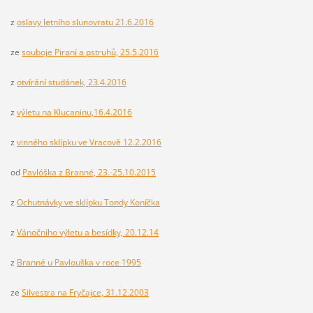
z
oslavy letního slunovratu 21.6.2016
ze
souboje Piraní a pstruhů, 25.5.2016
z
otvírání studánek, 23.4.2016
z
výletu na Klucaninu,16.4.2016
z
vinného sklípku ve Vracově 12.2.2016
od
Pavlóška z Branné, 23.-25.10.2015
z
Ochutnávky ve sklípku Tondy Koníčka
z
Vánočního výletu a besídky, 20.12.14
z
Branné u Pavlouška v roce 1995
ze
Silvestra na Fryčajce, 31.12.2003