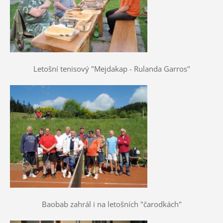
Letošní tenisový "Mejdakap - Rulanda Garros"
Baobab zahrál i na letošních "čarodkách"