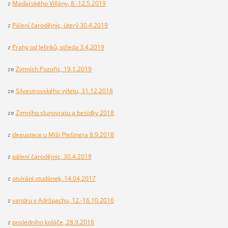
z
Maďarského Villány, 8.-12.5.2019
z
Pálení čarodějnic, úterý 30.4.2019
z
Prahy od Jelínků, středa 3.4.2019
ze
Zimních Pozořic, 19.1.2019
ze
Silvestrovského výletu, 31.12.2018
ze
Zimního slunovratu a besídky 2018
z
degustace u Míši Plešingra 8.9.2018
z
pálení čarodějnic, 30.4.2018
z
otvírání studánek, 14.04.2017
z
vandru v Adršpachu, 12.-16.10.2016
z
posledního koláče, 28.9.2016