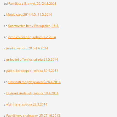
od
Pavlóška z Branné, 20.-24.8.2003
z
Mejdakapu 2014 9.5.-11.5.2014
ze
Sportovních her v Biskupicích, 16.5.
ze
Zimních Pozořic, sobota 1.2.2014
z
jarního vandru 28.5-1.6.2014
z
grilování u Toníka, středa 21.5.2014
z
pálení čarodejnic - středa 30.4.2014
ze
slavností malých pivovarů 26.4.2014
z
Otvírání studánek, sobota 19.4.2014
z
vítání jara, sobota 22.3.2014
z
Pavlóškovy chaloupky, 25-27.10.2013