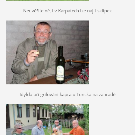
Neuvěřitelné, i v Karpatech lze najít sklípek
Idylda při grilování kapra u Toncka na zahradě