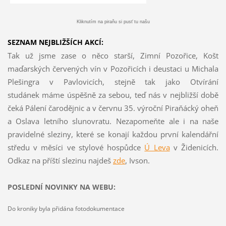
Kliknutím na piraňu si pusť tu našu
SEZNAM NEJBLIŽŠÍCH AKCÍ:
Tak už jsme zase o něco starší, Zimní Pozořice, Košt
maďarských červených vín v Pozořicích i deustaci u Michala
Plešingra v Pavlovicích, stejně tak jako Otvírání
studánek máme úspěšně za sebou, teď nás v nejbližší době
čeká Pálení čarodějnic a v červnu 35. výroční Piraňácký oheň
a Oslava letního slunovratu. Nezapomeňte ale i na naše
pravidelné sleziny, které se konají každou první kalendářní
středu v měsíci ve stylové hospůdce
Ú Leva
v Židenicích.
Odkaz na příští slezinu najdeš
z
de
, Ivson.
POSLEDNÍ NOVINKY NA WEBU:
Do kroniky byla přidána fotodokumentace