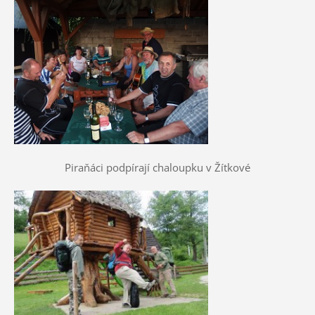
Piraňáci podpírají chaloupku v Žítkové