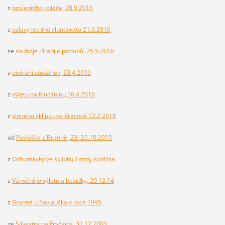
z
posledního koláče, 28.9.2016
z
oslavy letního slunovratu 21.6.2016
ze
souboje Piraní a pstruhů, 25.5.2016
z
otvírání studánek, 23.4.2016
z
výletu na Klucaninu,16.4.2016
z
vinného sklípku ve Vracově 12.2.2016
od
Pavlóška z Branné, 23.-25.10.2015
z
Ochutnávky ve sklípku Tondy Koníčka
z
Vánočního výletu a besídky, 20.12.14
z
Branné u Pavlouška v roce 1995
ze
Silvestra na Fryčajce, 31.12.2003