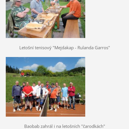
Letošní tenisový "Mejdakap - Rulanda Garros"
Baobab zahrál i na letošních "čarodkách"