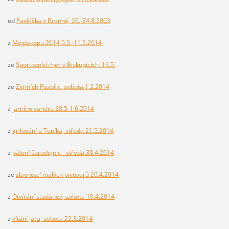
od
Pavlóška z Branné, 20.-24.8.2003
z
Mejdakapu 2014 9.5.-11.5.2014
ze
Sportovních her v Biskupicích, 16.5.
ze
Zimních Pozořic, sobota 1.2.2014
z
jarního vandru 28.5-1.6.2014
z
grilování u Toníka, středa 21.5.2014
z
pálení čarodejnic - středa 30.4.2014
ze
slavností malých pivovarů 26.4.2014
z
Otvírání studánek, sobota 19.4.2014
z
vítání jara, sobota 22.3.2014