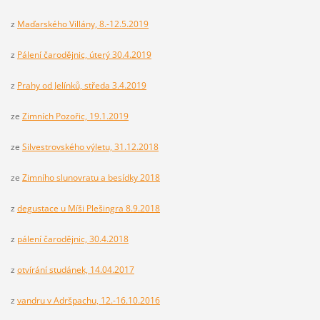
z
Maďarského Villány, 8.-12.5.2019
z
Pálení čarodějnic, úterý 30.4.2019
z
Prahy od Jelínků, středa 3.4.2019
ze
Zimních Pozořic, 19.1.2019
ze
Silvestrovského výletu, 31.12.2018
ze
Zimního slunovratu a besídky 2018
z
degustace u Míši Plešingra 8.9.2018
z
pálení čarodějnic, 30.4.2018
z
otvírání studánek, 14.04.2017
z
vandru v Adršpachu, 12.-16.10.2016