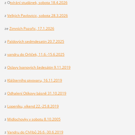
z O
tvírání studánek, sobota 18.4.2026
z
Velkých Pavlovicic, sobota 28.3.2026
ze
Zimních Pozořic, 17.1.2026
z
Paldových sedmdesatin 20.7.2025
z
vandru do Orliček, 11.6.-15.6.2025
z
Oslavy Ivanových šedesátin 9.11.2019
z
Klášterního pivovaru, 16.11.2019
z
Odhalení Otíkovy básně 31.10.2019
z
Lopeníku, víkend 22.-25.8.2019
z
Midlochovky v sobotu 8.10.2005
z
Vandru do Chřibů 26.6.-30.6.2019