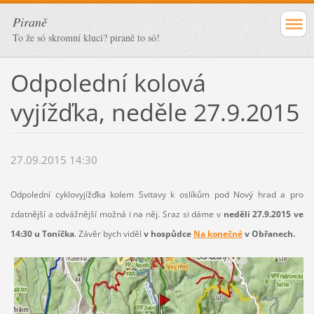
Piraně
To že só skromní kluci? piraně to só!
Odpolední kolová
vyjížďka, neděle 27.9.2015
27.09.2015 14:30
Odpolední cyklovyjížďka kolem Svitavy k oslíkům pod Nový hrad a pro
zdatnější a odvážnější možná i na něj. Sraz si dáme v
neděli 27.9.2015 ve
14:30 u Toníčka
. Závěr bych viděl
v hospůdce
Na konečné
v Obřanech.