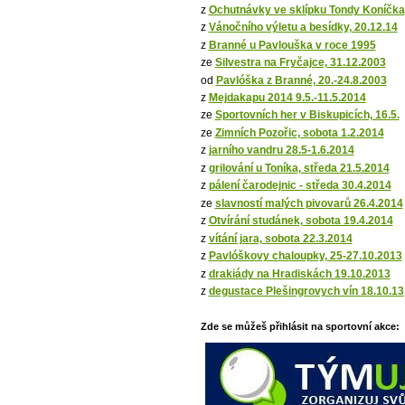
z
Ochutnávky ve sklípku Tondy Koníčka
z
Vánočního výletu a besídky, 20.12.14
z
Branné u Pavlouška v roce 1995
ze
Silvestra na Fryčajce, 31.12.2003
od
Pavlóška z Branné, 20.-24.8.2003
z
Mejdakapu 2014 9.5.-11.5.2014
ze
Sportovních her v Biskupicích, 16.5.
ze
Zimních Pozořic, sobota 1.2.2014
z
jarního vandru 28.5-1.6.2014
z
grilování u Toníka, středa 21.5.2014
z
pálení čarodejnic - středa 30.4.2014
ze
slavností malých pivovarů 26.4.2014
z
Otvírání studánek, sobota 19.4.2014
z
vítání jara, sobota 22.3.2014
z
Pavlóškovy chaloupky, 25-27.10.2013
z
drakiády na Hradiskách 19.10.2013
z
degustace Plešingrovych vín 18.10.13
Zde se můžeš přihlásit na sportovní akce: