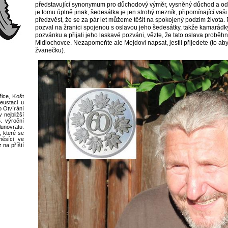
představující synonymum pro důchodový výměr, vysněný důchod a odp
je tomu úplně jinak, šedesátka je jen strohý mezník, připomínající vaš
předzvěst, že se za pár let můžeme těšit na spokojený podzim života. P
pozval na žranici spojenou s oslavou jeho šedesátky, takže kamarádky 
pozvánku a přijali jeho laskavé pozváni, vězte, že tato oslava proběh
Midlochovce. Nezapomeňte ale Mejdovi napsat, jestli přijedete (to ab
žvanečku).
ice, Košt
eustaci u
o Otvírání
nejbližší
. výroční
novratu.
, které se
měsíci ve
 na příští