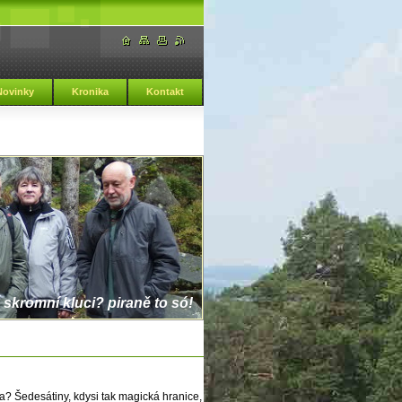
Novinky
Kronika
Kontakt
 skromní kluci? piraně to só!
? Šedesátiny, kdysi tak magická hranice,