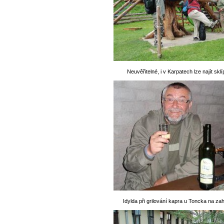
Neuvěřitelné, i v Karpatech lze najít skl
Idylda při grilování kapra u Toncka na za