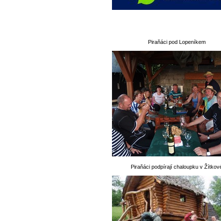
Piraňáci pod Lopeníkem
Piraňáci podpírají chaloupku v Žítkov