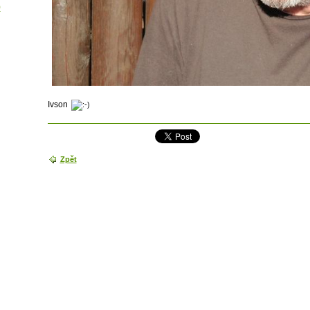
9
Ivson
Zpět