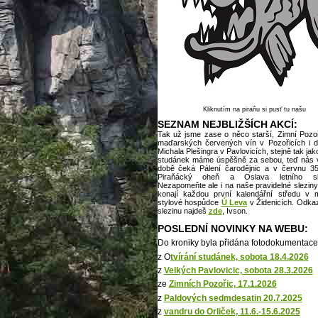
Kliknutím na piraňu si pusť tu našu
SEZNAM NEJBLIŽŠÍCH AKCÍ:
Tak už jsme zase o něco starší, Zimní Pozoř
maďarských červených vín v Pozořicích i d
Michala Plešingra v Pavlovicích, stejně tak jak
studánek máme úspěšně za sebou, teď nás v 
době čeká Pálení čarodějnic a v červnu 35
Piraňácký oheň a Oslava letního slu
Nezapomeňte ale i na naše pravidelné sleziny
konají každou první kalendářní středu v 
stylové hospůdce
Ú Leva
v Židenicích. Odkaz
slezinu najdeš
z
de
, Ivson.
POSLEDNÍ NOVINKY NA WEBU:
Do kroniky byla přidána fotodokumentace
z O
tvírání studánek, sobota 18.4.2026
z
Velkých Pavlovicic, sobota 28.3.2026
ze
Zimních Pozořic, 17.1.2026
z
Paldových sedmdesatin 20.7.2025
z
vandru do Orliček, 11.6.-15.6.2025