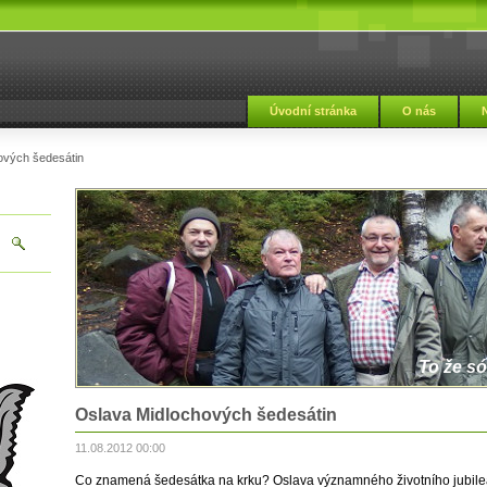
Úvodní stránka
O nás
ových šedesátin
To že só
Oslava Midlochových šedesátin
11.08.2012 00:00
Co znamená šedesátka na krku? Oslava významného životního jubilea