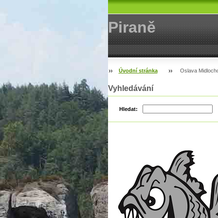
Piraně
Úvodní stránka
Oslava Midloch
Vyhledávání
Hledat: