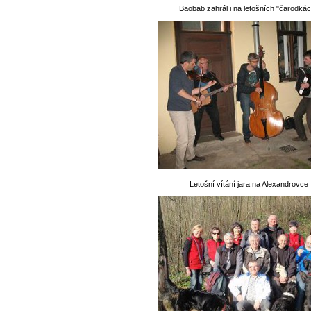
Baobab zahrál i na letošních "čarodkác
Letošní vítání jara na Alexandrovce