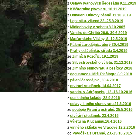
z
Oslavy Ivanových šedesátin 9.11.201
z
Klášterního pivovaru, 16.11.2019
z
Odhalení Otíkovy básně 31.10.2019
z
Lopeníku, víkend 22.-25.8.2019
z
Midlochovky v sobotu 8.10.2005
z
Vandru do Chřibů 26.6.-30.6.2019
z
Maďarského Villány, 8.-12.5.2019
z
Pálení čarodějnic, úterý 30.4.2019
z
Prahy od Jelínků, středa 3.4.2019
ze
Zimních Pozořic, 19.1.2019
ze
Silvestrovského výletu, 31.12.2018
ze
Zimního slunovratu a besídky 2018
z
degustace u Míši Plešingra 8.9.2018
z
pálení čarodějnic, 30.4.2018
z
otvírání studánek, 14.04.2017
z
vandru v Adršpachu, 12.-16.10.2016
z
posledního koláče, 28.9.2016
z
oslavy letního slunovratu 21.6.2016
ze
souboje Piraní a pstruhů, 25.5.2016
z
otvírání studánek, 23.4.2016
z
výletu na Klucaninu,16.4.2016
z
vinného sklípku ve Vracově 12.2.2016
od
Pavlóška z Branné, 23.-25.10.2015