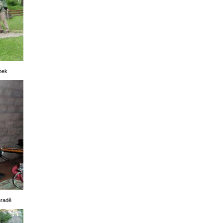
ípek
hradě