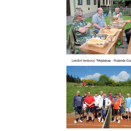
Letošní tenisový "Mejdakap - Rulanda Ga