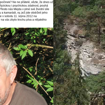
očinek? Ne ne přátelé, vězte, že dnes už
i fyzickou i psychickou zdatnost, pouhá
řesto nás Mejda v plné své životní síle
a kamarádi, vy, jež jste obdrželi jeho
ne v sobotu 11. srpna 2012 na
y na vás zbylo trochu píva a nějakého