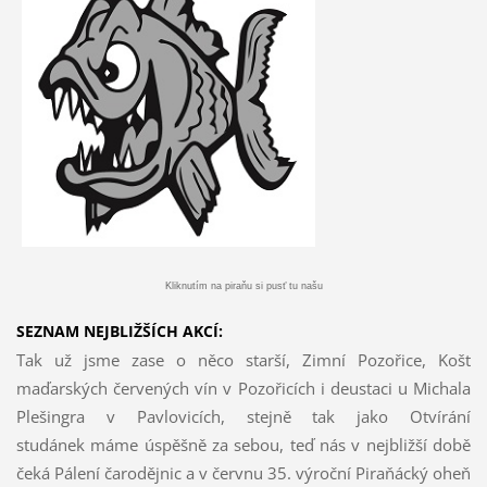
Kliknutím na piraňu si pusť tu našu
SEZNAM NEJBLIŽŠÍCH AKCÍ:
Tak už jsme zase o něco starší, Zimní Pozořice, Košt
maďarských červených vín v Pozořicích i deustaci u Michala
Plešingra v Pavlovicích, stejně tak jako Otvírání
studánek máme úspěšně za sebou, teď nás v nejbližší době
čeká Pálení čarodějnic a v červnu 35. výroční Piraňácký oheň