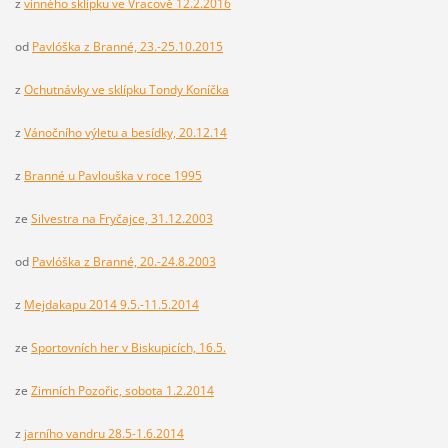
z
vinného sklípku ve Vracově 12.2.2016
od
Pavlóška z Branné, 23.-25.10.2015
z
Ochutnávky ve sklípku Tondy Koníčka
z
Vánočního výletu a besídky, 20.12.14
z
Branné u Pavlouška v roce 1995
ze
Silvestra na Fryčajce, 31.12.2003
od
Pavlóška z Branné, 20.-24.8.2003
z
Mejdakapu 2014 9.5.-11.5.2014
ze
Sportovních her v Biskupicích, 16.5.
ze
Zimních Pozořic, sobota 1.2.2014
z
jarního vandru 28.5-1.6.2014