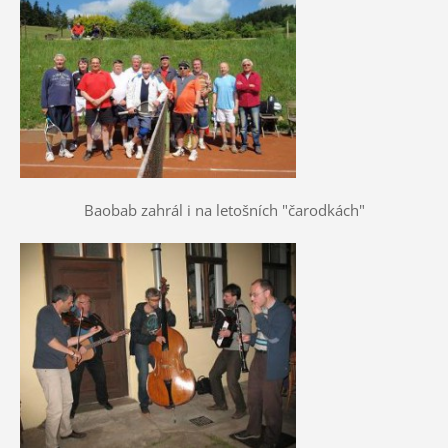
Baobab zahrál i na letošních "čarodkách"