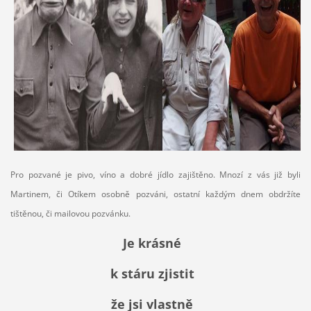
Pro pozvané je pivo, víno a dobré jídlo zajištěno. Mnozí z vás již byli
Martinem, či Otíkem osobně pozváni, ostatní každým dnem obdržíte
tištěnou, či mailovou pozvánku.
Je krásné
k stáru zjistit
že jsi vlastně