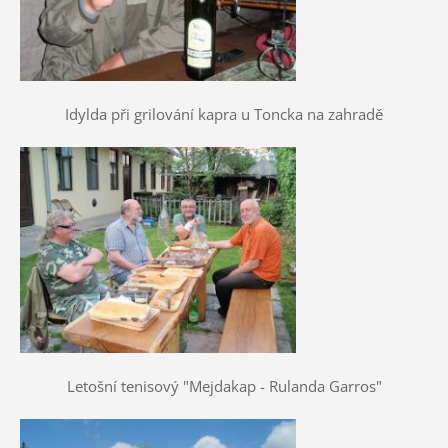
Idylda při grilování kapra u Toncka na zahradě
Letošní tenisový "Mejdakap - Rulanda Garros"