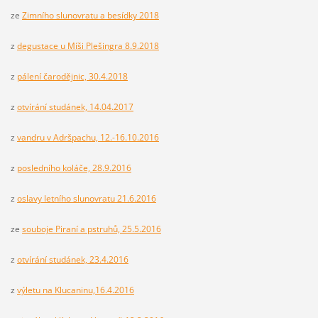
ze
Zimního slunovratu a besídky 2018
z
degustace u Míši Plešingra 8.9.2018
z
pálení čarodějnic, 30.4.2018
z
otvírání studánek, 14.04.2017
z
vandru v Adršpachu, 12.-16.10.2016
z
posledního koláče, 28.9.2016
z
oslavy letního slunovratu 21.6.2016
ze
souboje Piraní a pstruhů, 25.5.2016
z
otvírání studánek, 23.4.2016
z
výletu na Klucaninu,16.4.2016