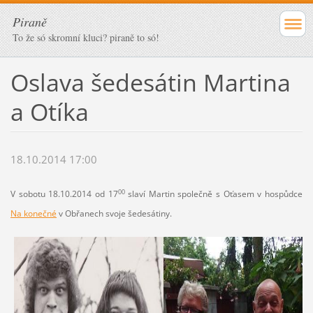
Piraně
To že só skromní kluci? piraně to só!
Oslava šedesátin Martina
a Otíka
18.10.2014 17:00
00
V sobotu 18.10.2014 od 17
slaví Martin společně s Oťasem v hospůdce
Na konečné
v Obřanech svoje šedesátiny.