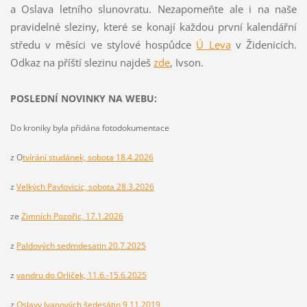
a Oslava letního slunovratu. Nezapomeňte ale i na naše
pravidelné sleziny, které se konají každou první kalendářní
středu v měsíci ve stylové hospůdce
Ú Leva
v Židenicích.
Odkaz na příští slezinu najdeš
z
de
, Ivson.
POSLEDNÍ NOVINKY NA WEBU:
Do kroniky byla přidána fotodokumentace
z O
tvírání studánek, sobota 18.4.2026
z
Velkých Pavlovicic, sobota 28.3.2026
ze
Zimních Pozořic, 17.1.2026
z
Paldových sedmdesatin 20.7.2025
z
vandru do Orliček, 11.6.-15.6.2025
z
Oslavy Ivanových šedesátin 9.11.2019