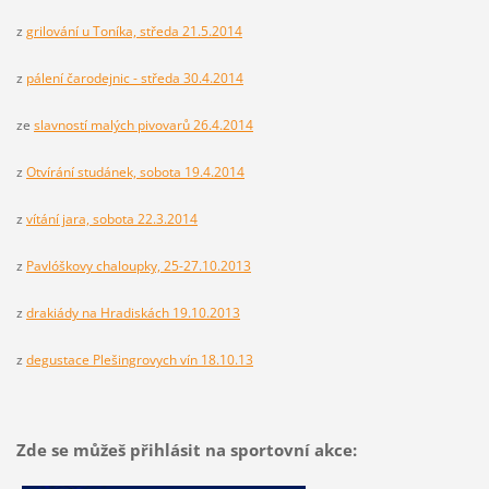
z
grilování u Toníka, středa 21.5.2014
z
pálení čarodejnic - středa 30.4.2014
ze
slavností malých pivovarů 26.4.2014
z
Otvírání studánek, sobota 19.4.2014
z
vítání jara, sobota 22.3.2014
z
Pavlóškovy chaloupky, 25-27.10.2013
z
drakiády na Hradiskách 19.10.2013
z
degustace Plešingrovych vín 18.10.13
Zde se můžeš přihlásit na sportovní akce: