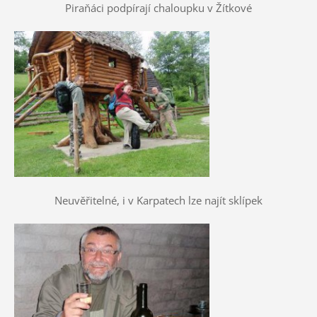
Piraňáci podpírají chaloupku v Žítkové
Neuvěřitelné, i v Karpatech lze najít sklípek