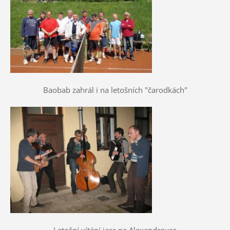
Baobab zahrál i na letošních "čarodkách"
Letošní vítání jara na Alexandrovce