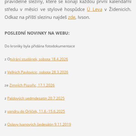
pravidelné sleziny, které se konají každou první kalendářní
středu v měsíci ve stylové hospůdce
Ú Leva
v Židenicích.
Odkaz na příští slezinu najdeš
z
de
, Ivson.
POSLEDNÍ NOVINKY NA WEBU:
Do kroniky byla přidána fotodokumentace
z O
tvírání studánek, sobota 18.4.2026
z
Velkých Pavlovicic, sobota 28.3.2026
ze
Zimních Pozořic, 17.1.2026
z
Paldových sedmdesatin 20.7.2025
z
vandru do Orliček, 11.6.-15.6.2025
z
Oslavy Ivanových šedesátin 9.11.2019