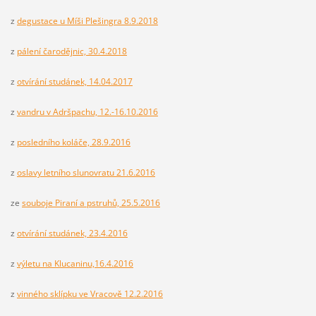
z
degustace u Míši Plešingra 8.9.2018
z
pálení čarodějnic, 30.4.2018
z
otvírání studánek, 14.04.2017
z
vandru v Adršpachu, 12.-16.10.2016
z
posledního koláče, 28.9.2016
z
oslavy letního slunovratu 21.6.2016
ze
souboje Piraní a pstruhů, 25.5.2016
z
otvírání studánek, 23.4.2016
z
výletu na Klucaninu,16.4.2016
z
vinného sklípku ve Vracově 12.2.2016