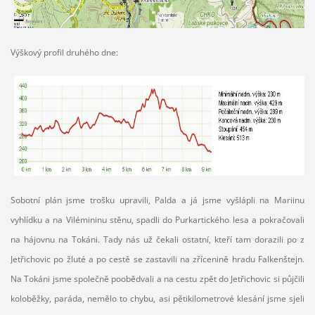
Výškový profil druhého dne:
Sobotní plán jsme trošku upravili, Palda a já jsme vyšlápli na Mariinu
vyhlídku a na Vilémininu stěnu, spadli do Purkartického lesa a pokračovali
na hájovnu na Tokáni. Tady nás už čekali ostatní, kteří tam dorazili po z
Jetřichovic po žluté a po cestě se zastavili na zřícenině hradu Falkenštejn.
Na Tokáni jsme společně poobědvali a na cestu zpět do Jetřichovic si půjčili
koloběžky, paráda, nemělo to chybu, asi pětikilometrové klesání jsme sjeli