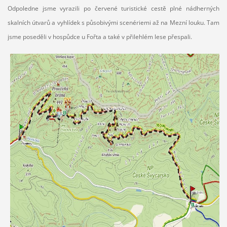
Odpoledne jsme vyrazili po červené turistické cestě plné nádherných
skalních útvarů a vyhlídek s působivými scenériemi až na Mezní louku. Tam
jsme poseděli v hospůdce u Fořta a také v přilehlém lese přespali.