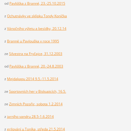
od
Pavlóška z Branné, 23.-25.10.2015
z
Ochutnávky ve sklípku Tondy Koníčka
z
Vánočního výletu a besídky, 20.12.14
z
Branné u Pavlouška v roce 1995
ze
Silvestra na Fryčajce, 31.12.2003
od
Pavlóška z Branné, 20.-24.8.2003
z
Mejdakapu 2014 9.5.-11.5.2014
ze
Sportovních her v Biskupicích, 16.5.
ze
Zimních Pozořic, sobota 1.2.2014
z
jarního vandru 28.5-1.6.2014
z
grilování u Toníka, středa 21.5.2014