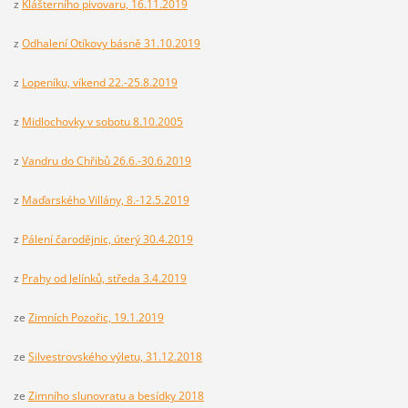
z
Klášterního pivovaru, 16.11.2019
z
Odhalení Otíkovy básně 31.10.2019
z
Lopeníku, víkend 22.-25.8.2019
z
Midlochovky v sobotu 8.10.2005
z
Vandru do Chřibů 26.6.-30.6.2019
z
Maďarského Villány, 8.-12.5.2019
z
Pálení čarodějnic, úterý 30.4.2019
z
Prahy od Jelínků, středa 3.4.2019
ze
Zimních Pozořic, 19.1.2019
ze
Silvestrovského výletu, 31.12.2018
ze
Zimního slunovratu a besídky 2018