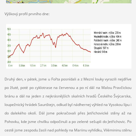
Výškový profil prvního dne:
Druhý den, v pátek, jsme u Fořta posnídali a z Mezní louky vyrazili nejdříve
po žluté, poté po cyklotrase na červenou a po ní dál na Malou Pravčickou
bránu a dál na jeden z nejkrásnějších skalních hradů Českého Švýcarska,
loupežnický hrádek Saunštejn, odkud byl nádhernej výhled na Vysokou lípu i
do dalekého okolí. Dál jsme pokračovali přes Jetřichovické stěny až na
Pohovku, kde jsme chvilku odpočinuli a po zelené sešupli do Jetřichovic. Po
cestě jsme zespodu žasli nad pohledy na Mariinu vyhlídku, Vilémininu stěnu