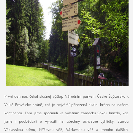
První den nás čekal slušnej výšlap Národním parkem České Švýcarsko k
Velké Pravčické bráně, což je největší přirozená skalní brána na našem
kontinentu. Tam jsme spočinuli ve výletním zámečku Sokolí hnízdo, kde
jsme i poobědvali a vyrazili na všechny úchvatné vyhlídky, Starou
Václavskou stěnu, Křížovou věž, Václavskou věž a mnoho dalších.