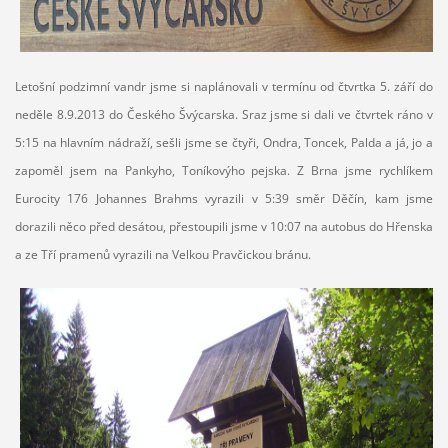
Letošní podzimní vandr jsme si naplánovali v termínu od čtvrtka 5. září do
neděle 8.9.2013 do Českého Švýcarska. Sraz jsme si dali ve čtvrtek ráno v
5:15 na hlavním nádraží, sešli jsme se čtyři, Ondra, Toncek, Palda a já, jo a
zapoměl jsem na Pankyho, Toníkovýho pejska. Z Brna jsme rychlíkem
Eurocity 176 Johannes Brahms vyrazili v 5:39 směr Děčín, kam jsme
dorazili něco před desátou, přestoupili jsme v 10:07 na autobus do Hřenska
a ze Tří pramenů vyrazili na Velkou
Pravčickou bránu.