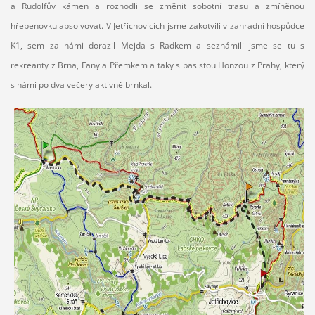
a Rudolfův kámen a rozhodli se změnit sobotní trasu a zmíněnou
hřebenovku absolvovat. V Jetřichovicích jsme zakotvili v zahradní hospůdce
K1, sem za námi dorazil Mejda s Radkem a seznámili jsme se tu s
rekreanty z Brna, Fany a Přemkem a taky s basistou Honzou z Prahy, který
s námi po dva večery aktivně brnkal.