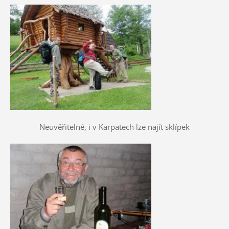
Neuvěřitelné, i v Karpatech lze najít sklípek