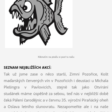
Kliknutím na piraňu si pusť tu našu
SEZNAM NEJBLIŽŠÍCH AKCÍ:
Tak už jsme zase o něco starší, Zimní Pozořice, Košt
maďarských červených vín v Pozořicích i deustaci u Michala
Plešingra v Pavlovicích, stejně tak jako Otvírání
studánek máme úspěšně za sebou, teď nás v nejbližší době
čeká Pálení čarodějnic a v červnu 35. výroční Piraňácký oheň
a Oslava letního slunovratu. Nezapomeňte ale i na naše