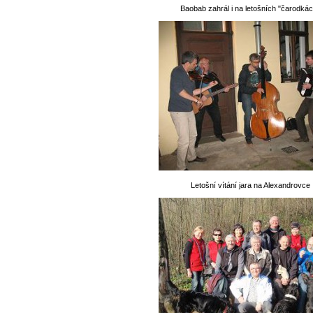
Baobab zahrál i na letošních "čarodkác
Letošní vítání jara na Alexandrovce