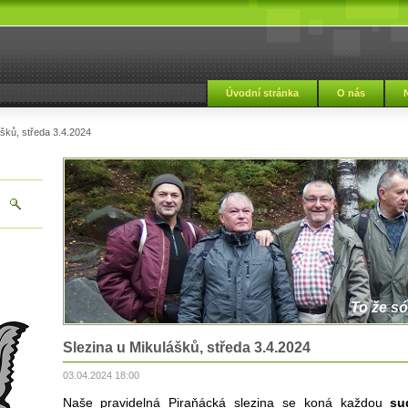
Úvodní stránka
O nás
ášků, středa 3.4.2024
To že só
Slezina u Mikulášků, středa 3.4.2024
03.04.2024 18:00
Naše pravidelná Piraňácká slezina se koná každou
su