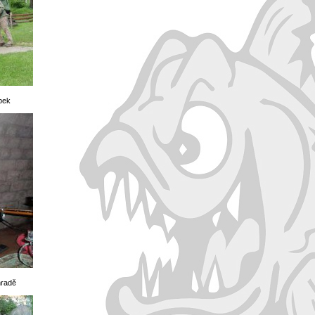
ípek
hradě