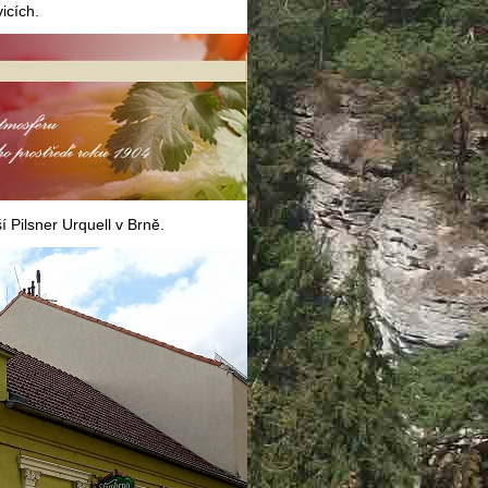
icích.
í Pilsner Urquell v Brně.