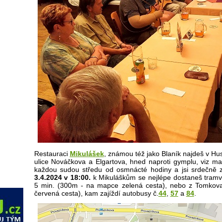
Restauraci
Mikulášek
, známou též jako Blaník najdeš v Hu
ulice Nováčkova a Elgartova, hned naproti gymplu
, viz m
každou sudou středu od osmnácté hodiny a jsi srdečně zv
3.4.2024 v 18:00.
k Mikuláškům se nejlépe dostaneš tramva
5 min. (300m - na mapce zelená cesta), nebo z Tomko
červená cesta), kam zajíždí autobusy č.
44
,
57
a
84
.