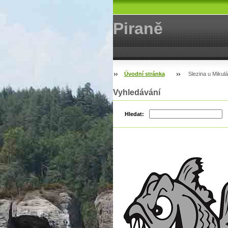
Piraně
Úvodní stránka
Slezina u Mikul
Vyhledávání
Hledat: