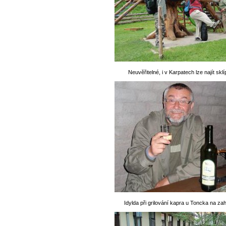
Neuvěřitelné, i v Karpatech lze najít skl
Idylda při grilování kapra u Toncka na za