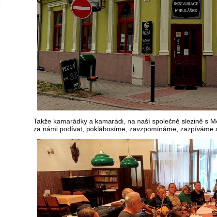
9
Takže kamarádky a
kamarádi
, na naší společně slezině s Me
za námi podívat, poklábosíme, zavzpomínáme, zazpíváme a