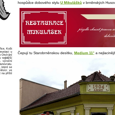
hospůdce dobového stylu
U Mikulášků
v brněnských Husov
ice, Košt
eustaci u
Čepují tu Starobrněnskou desítku,
Medium 11°
a nejlacinějš
o Otvírání
nejbližší
. výroční
novratu.
, které se
měsíci ve
 na příští