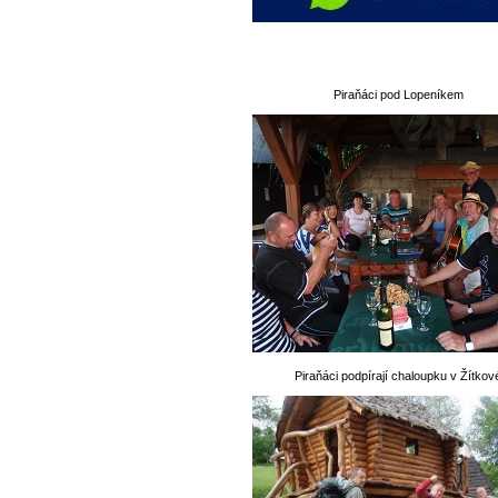
Piraňáci pod Lopeníkem
Piraňáci podpírají chaloupku v Žítkov