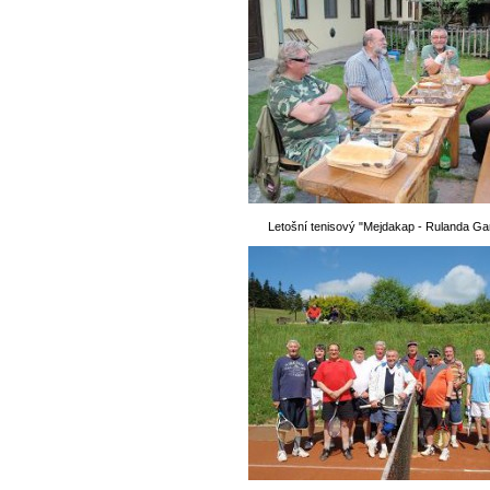
Letošní tenisový "Mejdakap - Rulanda Ga