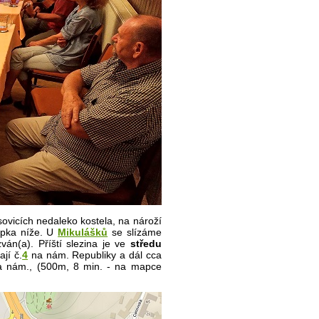
sovicích nedaleko kostela,
na nároží
apka níže. U
Mikulášků
se s
lízáme
án(a). Příští slezina je ve
středu
jí č.
4
na nám. Republiky a dál cca
va nám.,
(500m, 8 min. - na mapce