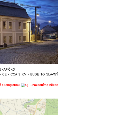
E KAFÍČKO
ICE - CCA 3 KM - BUDE TO SLAVNÝ
ě ekologickou
- nazdobíme někde