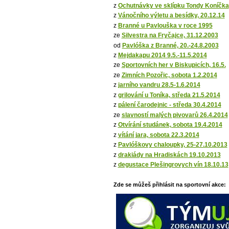
z
Ochutnávky ve sklípku Tondy Koníčka
z
Vánočního výletu a besídky, 20.12.14
z
Branné u Pavlouška v roce 1995
ze
Silvestra na Fryčajce, 31.12.2003
od
Pavlóška z Branné, 20.-24.8.2003
z
Mejdakapu 2014 9.5.-11.5.2014
ze
Sportovních her v Biskupicích, 16.5.
ze
Zimních Pozořic, sobota 1.2.2014
z
jarního vandru 28.5-1.6.2014
z
grilování u Toníka, středa 21.5.2014
z
pálení čarodejnic - středa 30.4.2014
ze
slavností malých pivovarů 26.4.2014
z
Otvírání studánek, sobota 19.4.2014
z
vítání jara, sobota 22.3.2014
z
Pavlóškovy chaloupky, 25-27.10.2013
z
drakiády na Hradiskách 19.10.2013
z
degustace Plešingrovych vín 18.10.13
Zde se můžeš přihlásit na sportovní akce: