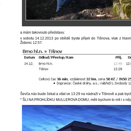
9
a mám takovouto představu:
v sobotu 14.12.2013 po obědě byste přijeli do Tišnova, vlak z hlav
Židenic 12:57.
Ševča nás bude čekat a vítat ve 13:29 na nádraží v Tišnově a pak by
* ŠLI NA PROHLÍDKU MULLEROVA DOMU, měli bychom to mít i s něj