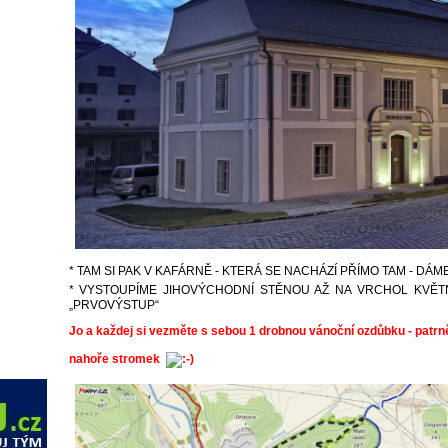
* TAM SI PAK V KAFÁRNĚ - KTERÁ SE NACHÁZÍ PŘÍMO TAM - DÁM
* VYSTOUPÍME JIHOVÝCHODNÍ STĚNOU AŽ NA VRCHOL KVĚTN
„PRVOVÝSTUP“
Jo a každej si vezměte s sebou 1 drobnou vánoční ozdůbku - patrn
nahoře stromek