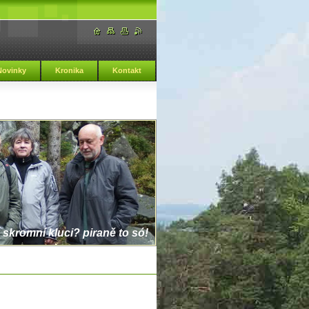
Novinky
Kronika
Kontakt
 skromní kluci? piraně to só!