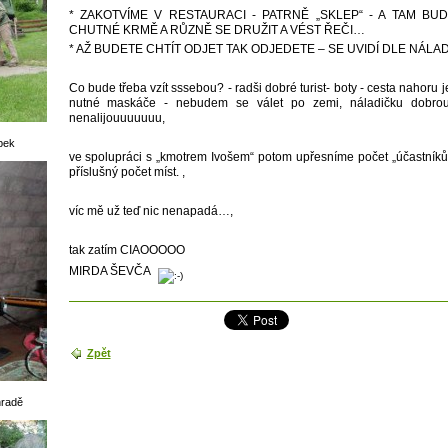
* ZAKOTVÍME V RESTAURACI - PATRNĚ „SKLEP“ - A TAM B
CHUTNÉ KRMĚ A RŮZNĚ SE DRUŽIT A VÉST ŘEČI…
* AŽ BUDETE CHTÍT ODJET TAK ODJEDETE – SE UVIDÍ DLE NÁLA
Co bude třeba vzít sssebou? - radši dobré turist- boty - cesta nahoru j
nutné maskáče - nebudem se válet po zemi,
náladičku dobro
nenalijouuuuuuu,
ípek
ve spolupráci s „kmotrem Ivošem“ potom upřesníme počet „účastníků
příslušný počet míst. ,
víc mě už teď nic nenapadá…,
tak zatím CIAOOOOO
MIRDA ŠEVČA
Zpět
hradě