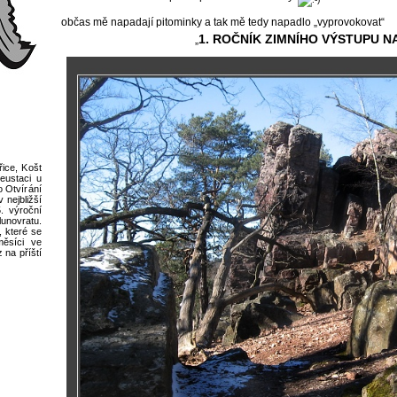
občas mě napadají pitominky a tak mě tedy napadlo „vyprovokovat“
1. ROČNÍK ZIMNÍHO VÝSTUPU NA
„
ice, Košt
eustaci u
o Otvírání
nejbližší
. výroční
novratu.
, které se
měsíci ve
 na příští