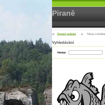
Piraně
Úvodní stránka
Tišnov a Květni
Vyhledávání
Hledat: