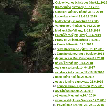
z
Oslavy Ivanových šedesátin 9.11.201
z
Klášterního pivovaru, 16.11.2019
z
Odhalení Otíkovy básně 31.10.2019
z
Lopeníku, víkend 22.-25.8.2019
z
Midlochovky v sobotu 8.10.2005
z
Vandru do Chřibů 26.6.-30.6.2019
z
Maďarského Villány, 8.-12.5.2019
z
Pálení čarodějnic, úterý 30.4.2019
z
Prahy od Jelínků, středa 3.4.2019
ze
Zimních Pozořic, 19.1.2019
ze
Silvestrovského výletu, 31.12.2018
ze
Zimního slunovratu a besídky 2018
z
degustace u Míši Plešingra 8.9.2018
z
pálení čarodějnic, 30.4.2018
z
otvírání studánek, 14.04.2017
z
vandru v Adršpachu, 12.-16.10.2016
z
posledního koláče, 28.9.2016
z
oslavy letního slunovratu 21.6.2016
ze
souboje Piraní a pstruhů, 25.5.2016
z
otvírání studánek, 23.4.2016
z
výletu na Klucaninu,16.4.2016
z
vinného sklípku ve Vracově 12.2.2016
od
Pavlóška z Branné, 23.-25.10.2015