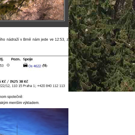
ního nádraží v Brně nám jede ve 12:53, z
chom společně:
akým menším výkladem.