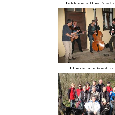
Baobab zahrál i na letošních "čarodkác
Letošní vítání jara na Alexandrovce