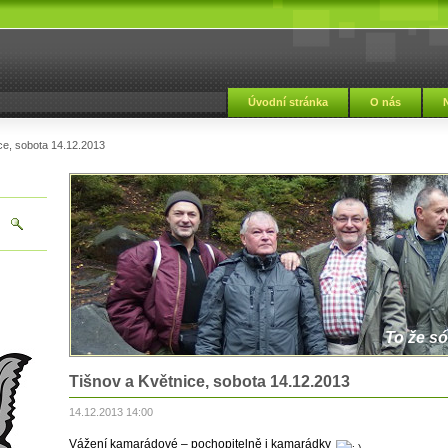
Úvodní stránka
O nás
ce, sobota 14.12.2013
To že só
Tišnov a Květnice, sobota 14.12.2013
14.12.2013 14:00
Vážení kamarádové – pochopitelně i kamarádky