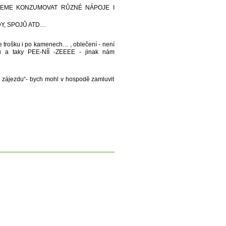
UDEME KONZUMOVAT RŮZNÉ NÁPOJE I
DY, SPOJŮ ATD…
e trošku
i po kamenech… , oblečení - není
u a taky PEE-NÍÍ -ZEEEE - jinak nám
 zájezdu“- bych mohl v hospodě zamluvit