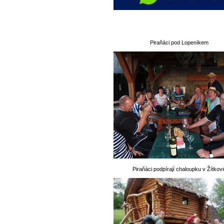
Piraňáci pod Lopeníkem
Piraňáci podpírají chaloupku v Žítkov