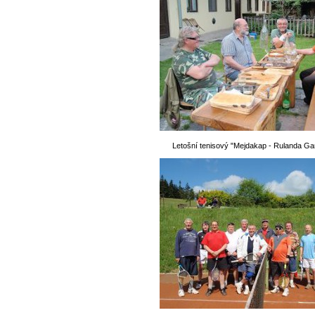
Letošní tenisový "Mejdakap - Rulanda Ga