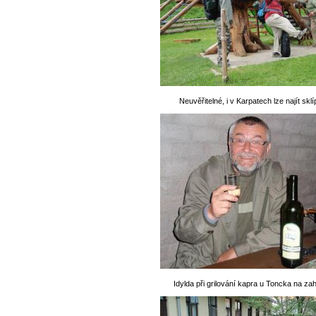
Neuvěřitelné, i v Karpatech lze najít skl
Idylda při grilování kapra u Toncka na za