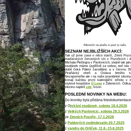
Kliknutím na piraňu si pusť tu našu
SEZNAM NEJBLIŽŠÍCH AKCÍ:
Tak už jsme zase o něco starší, Zimní Pozoř
maďarských červených vín v Pozořicích i d
Michala Plešingra v Pavlovicích, stejně tak jak
studánek máme úspěšně za sebou, teď nás v 
době čeká Pálení čarodějnic a v červnu 35
Piraňácký oheň a Oslava letního slu
Nezapomeňte ale i na naše pravidelné sleziny
konají každou první kalendářní středu v 
stylové hospůdce
Ú Leva
v Židenicích. Odkaz
slezinu najdeš
z
de
, Ivson.
POSLEDNÍ NOVINKY NA WEBU:
Do kroniky byla přidána fotodokumentace
z O
tvírání studánek, sobota 18.4.2026
z
Velkých Pavlovicic, sobota 28.3.2026
ze
Zimních Pozořic, 17.1.2026
z
Paldových sedmdesatin 20.7.2025
z
vandru do Orliček, 11.6.-15.6.2025