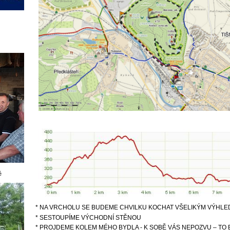
é
* NA VRCHOLU SE BUDEME CHVILKU KOCHAT VŠELIKÝM VÝHLE
* SESTOUPÍME VÝCHODNÍ STĚNOU
* PROJDEME KOLEM MÉHO BYDLA - K SOBĚ VÁS NEPOZVU – TO B