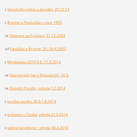
z
Vánočního výletu a besídky, 20.12.14
z
Branné u Pavlouška v roce 1995
ze
Silvestra na Fryčajce, 31.12.2003
od
Pavlóška z Branné, 20.-24.8.2003
z
Mejdakapu 2014 9.5.-11.5.2014
ze
Sportovních her v Biskupicích, 16.5.
ze
Zimních Pozořic, sobota 1.2.2014
z
jarního vandru 28.5-1.6.2014
z
grilování u Toníka, středa 21.5.2014
z
pálení čarodejnic - středa 30.4.2014