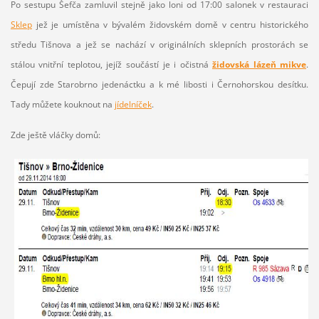
Po sestupu Šefča zamluvil stejně jako loni od 17:00 salonek v restauraci
Sklep
jež je umístěna v bývalém židovském domě v centru historického
středu Tišnova a jež se nachází v originálních sklepních prostorách se
stálou vnitřní teplotou, jejíž součástí je i očistná
židovská lázeň mikve
.
Čepují zde Starobrno jedenáctku a k mé libosti i Černohorskou desítku.
Tady můžete kouknout na
jídelníček
.
Zde ještě vláčky domů: