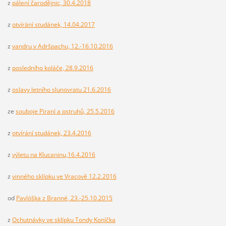
z
pálení čarodějnic, 30.4.2018
z
otvírání studánek, 14.04.2017
z
vandru v Adršpachu, 12.-16.10.2016
z
posledního koláče, 28.9.2016
z
oslavy letního slunovratu 21.6.2016
ze
souboje Piraní a pstruhů, 25.5.2016
z
otvírání studánek, 23.4.2016
z
výletu na Klucaninu,16.4.2016
z
vinného sklípku ve Vracově 12.2.2016
od
Pavlóška z Branné, 23.-25.10.2015
z
Ochutnávky ve sklípku Tondy Koníčka