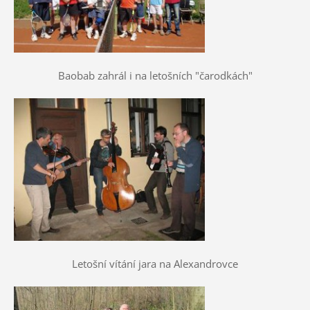
Baobab zahrál i na letošních "čarodkách"
Letošní vítání jara na Alexandrovce