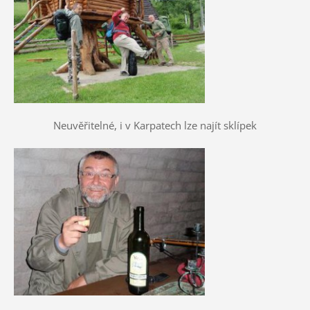
Neuvěřitelné, i v Karpatech lze najít sklípek