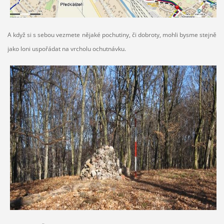
A když si s sebou vezmete nějaké pochutiny, či dobroty, mohli bysme stejně
jako loni uspořádat na vrcholu ochutnávku.