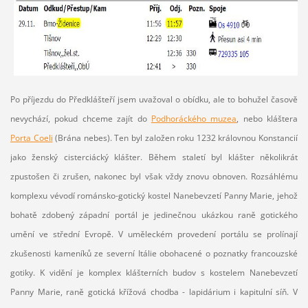
Po příjezdu do Předklášteří jsem uvažoval o obídku, ale to bohužel časově
nevychází, pokud chceme zajít do
Podhoráckého muzea
, nebo kláštera
Porta Coeli
(Brána nebes). Ten byl založen roku 1232 královnou Konstancií
jako ženský cisterciácký klášter. Během staletí byl klášter několikrát
zpustošen či zrušen, nakonec byl však vždy znovu obnoven. Rozsáhlému
komplexu vévodí románsko-gotický kostel Nanebevzetí Panny Marie, jehož
bohatě zdobený západní portál je jedinečnou ukázkou raně gotického
umění ve střední Evropě. V uměleckém provedení portálu se prolínají
zkušenosti kameníků ze severní Itálie obohacené o poznatky francouzské
gotiky. K vidění je komplex klášterních budov s kostelem Nanebevzetí
Panny Marie, raně gotická křížová chodba - lapidárium i kapitulní síň. V