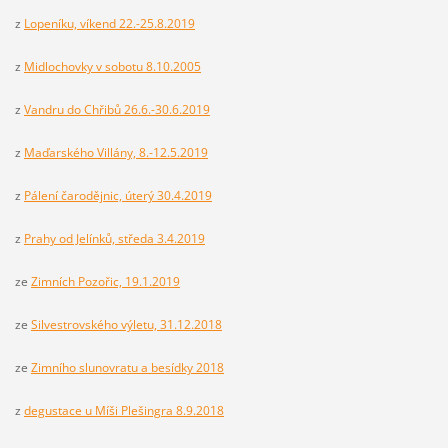
z
Lopeníku, víkend 22.-25.8.2019
z
Midlochovky v sobotu 8.10.2005
z
Vandru do Chřibů 26.6.-30.6.2019
z
Maďarského Villány, 8.-12.5.2019
z
Pálení čarodějnic, úterý 30.4.2019
z
Prahy od Jelínků, středa 3.4.2019
ze
Zimních Pozořic, 19.1.2019
ze
Silvestrovského výletu, 31.12.2018
ze
Zimního slunovratu a besídky 2018
z
degustace u Míši Plešingra 8.9.2018