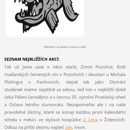
Kliknutím na piraňu si pusť tu našu
SEZNAM NEJBLIŽŠÍCH AKCÍ:
Tak už jsme zase o něco starší, Zimní Pozořice, Košt
maďarských červených vín v Pozořicích i deustaci u Michala
Plešingra v Pavlovicích, stejně tak jako Otvírání
studánek máme úspěšně za sebou, teď nás v nejbližší době
čeká Pálení čarodějnic a v červnu 35. výroční Piraňácký oheň
a Oslava letního slunovratu. Nezapomeňte ale i na naše
pravidelné sleziny, které se konají každou první kalendářní
středu v měsíci ve stylové hospůdce
Ú Leva
v Židenicích.
Odkaz na příští slezinu najdeš
z
de
, Ivson.