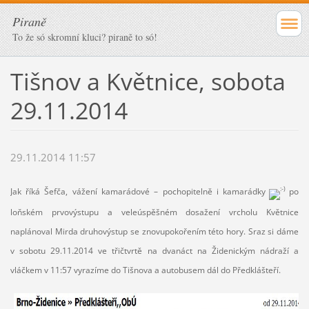
Piraně
To že só skromní kluci? piraně to só!
Tišnov a Květnice, sobota
29.11.2014
29.11.2014 11:57
Jak říká Šefča, vážení kamarádové – pochopitelně i kamarádky
po
loňském prvovýstupu a veleúspěšném dosažení vrcholu Květnice
naplánoval Mirda druhovýstup se znovupokořením této hory. Sraz si dáme
v sobotu 29.11.2014 ve třičtvrtě na dvanáct na Židenickým nádraží a
vláčkem v 11:57 vyrazíme do Tišnova a autobusem dál do Předklášteří.