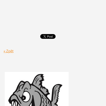
« Zpět