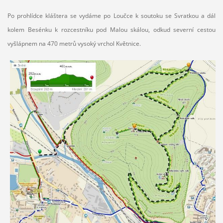
Po prohlídce kláštera se vydáme po Loučce k soutoku se Svratkou a dál
kolem Besénku k rozcestníku pod Malou skálou, odkud severní cestou
vyšlápnem na 470 metrů vysoký vrchol Květnice.