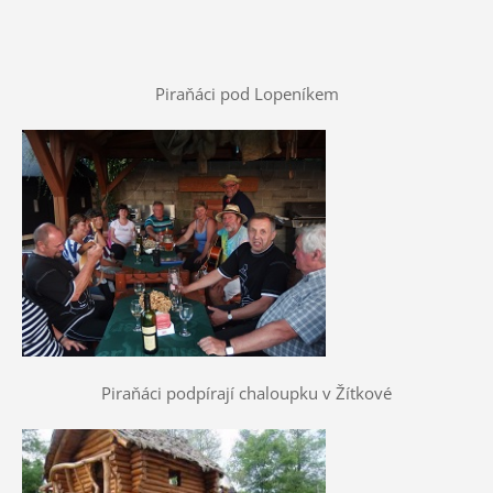
Piraňáci pod Lopeníkem
Piraňáci podpírají chaloupku v Žítkové