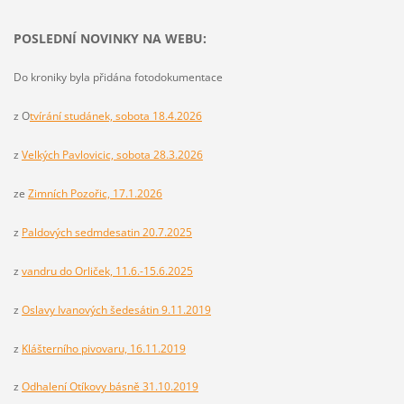
POSLEDNÍ NOVINKY NA WEBU:
Do kroniky byla přidána fotodokumentace
z O
tvírání studánek, sobota 18.4.2026
z
Velkých Pavlovicic, sobota 28.3.2026
ze
Zimních Pozořic, 17.1.2026
z
Paldových sedmdesatin 20.7.2025
z
vandru do Orliček, 11.6.-15.6.2025
z
Oslavy Ivanových šedesátin 9.11.2019
z
Klášterního pivovaru, 16.11.2019
z
Odhalení Otíkovy básně 31.10.2019