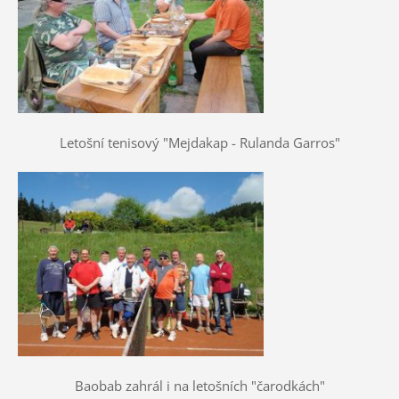
Letošní tenisový "Mejdakap - Rulanda Garros"
Baobab zahrál i na letošních "čarodkách"