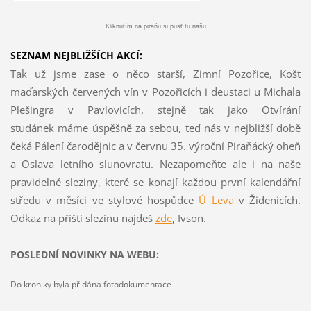
Kliknutím na piraňu si pusť tu našu
SEZNAM NEJBLIŽŠÍCH AKCÍ:
Tak už jsme zase o něco starší, Zimní Pozořice, Košt
maďarských červených vín v Pozořicích i deustaci u Michala
Plešingra v Pavlovicích, stejně tak jako Otvírání
studánek máme úspěšně za sebou, teď nás v nejbližší době
čeká Pálení čarodějnic a v červnu 35. výroční Piraňácký oheň
a Oslava letního slunovratu. Nezapomeňte ale i na naše
pravidelné sleziny, které se konají každou první kalendářní
středu v měsíci ve stylové hospůdce
Ú Leva
v Židenicích.
Odkaz na příští slezinu najdeš
z
de
, Ivson.
POSLEDNÍ NOVINKY NA WEBU:
Do kroniky byla přidána fotodokumentace