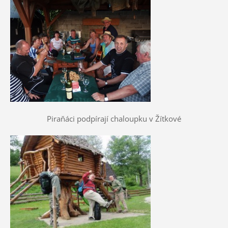
Piraňáci podpírají chaloupku v Žítkové