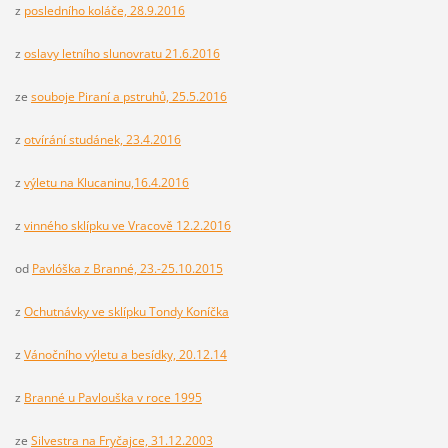
z
posledního koláče, 28.9.2016
z
oslavy letního slunovratu 21.6.2016
ze
souboje Piraní a pstruhů, 25.5.2016
z
otvírání studánek, 23.4.2016
z
výletu na Klucaninu,16.4.2016
z
vinného sklípku ve Vracově 12.2.2016
od
Pavlóška z Branné, 23.-25.10.2015
z
Ochutnávky ve sklípku Tondy Koníčka
z
Vánočního výletu a besídky, 20.12.14
z
Branné u Pavlouška v roce 1995
ze
Silvestra na Fryčajce, 31.12.2003