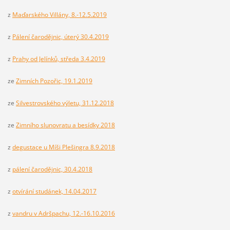
z
Maďarského Villány, 8.-12.5.2019
z
Pálení čarodějnic, úterý 30.4.2019
z
Prahy od Jelínků, středa 3.4.2019
ze
Zimních Pozořic, 19.1.2019
ze
Silvestrovského výletu, 31.12.2018
ze
Zimního slunovratu a besídky 2018
z
degustace u Míši Plešingra 8.9.2018
z
pálení čarodějnic, 30.4.2018
z
otvírání studánek, 14.04.2017
z
vandru v Adršpachu, 12.-16.10.2016