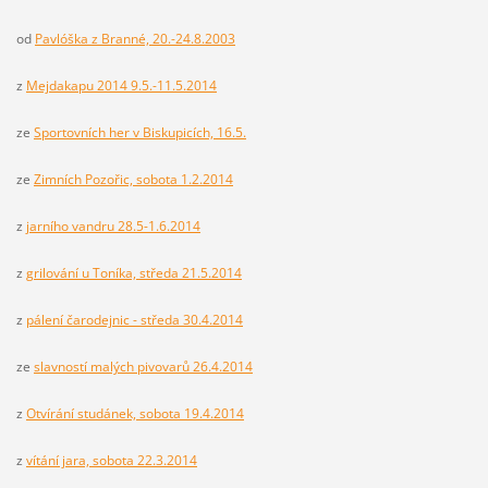
od
Pavlóška z Branné, 20.-24.8.2003
z
Mejdakapu 2014 9.5.-11.5.2014
ze
Sportovních her v Biskupicích, 16.5.
ze
Zimních Pozořic, sobota 1.2.2014
z
jarního vandru 28.5-1.6.2014
z
grilování u Toníka, středa 21.5.2014
z
pálení čarodejnic - středa 30.4.2014
ze
slavností malých pivovarů 26.4.2014
z
Otvírání studánek, sobota 19.4.2014
z
vítání jara, sobota 22.3.2014