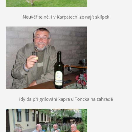
Neuvěřitelné, i v Karpatech lze najít sklípek
Idylda při grilování kapra u Toncka na zahradě