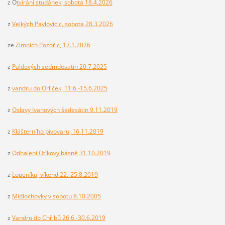
z O
tvírání studánek, sobota 18.4.2026
z
Velkých Pavlovicic, sobota 28.3.2026
ze
Zimních Pozořic, 17.1.2026
z
Paldových sedmdesatin 20.7.2025
z
vandru do Orliček, 11.6.-15.6.2025
z
Oslavy Ivanových šedesátin 9.11.2019
z
Klášterního pivovaru, 16.11.2019
z
Odhalení Otíkovy básně 31.10.2019
z
Lopeníku, víkend 22.-25.8.2019
z
Midlochovky v sobotu 8.10.2005
z
Vandru do Chřibů 26.6.-30.6.2019