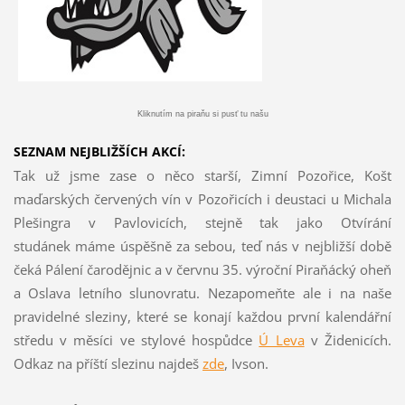
Kliknutím na piraňu si pusť tu našu
SEZNAM NEJBLIŽŠÍCH AKCÍ:
Tak už jsme zase o něco starší, Zimní Pozořice, Košt
maďarských červených vín v Pozořicích i deustaci u Michala
Plešingra v Pavlovicích, stejně tak jako Otvírání
studánek máme úspěšně za sebou, teď nás v nejbližší době
čeká Pálení čarodějnic a v červnu 35. výroční Piraňácký oheň
a Oslava letního slunovratu. Nezapomeňte ale i na naše
pravidelné sleziny, které se konají každou první kalendářní
středu v měsíci ve stylové hospůdce
Ú Leva
v Židenicích.
Odkaz na příští slezinu najdeš
z
de
, Ivson.