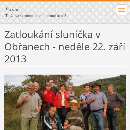
Piraně
To že só skromní kluci? piraně to só!
Zatloukání sluníčka v
Obřanech - neděle 22. září
2013