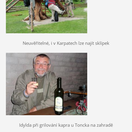
Neuvěřitelné, i v Karpatech lze najít sklípek
Idylda při grilování kapra u Toncka na zahradě