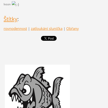
Ivson
Štítky
:
rovnodennost
|
zatloukání sluníčka
|
Obřany