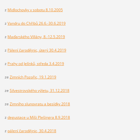
z
Midlochovky v sobotu 8.10.2005
z
Vandru do Chřibů 26.6.-30.6.2019
z
Maďarského Villány, 8.-12.5.2019
z
Pálení čarodějnic, úterý 30.4.2019
z
Prahy od Jelínků, středa 3.4.2019
ze
Zimních Pozořic, 19.1.2019
ze
Silvestrovského výletu, 31.12.2018
ze
Zimního slunovratu a besídky 2018
z
degustace u Míši Plešingra 8.9.2018
z
pálení čarodějnic, 30.4.2018