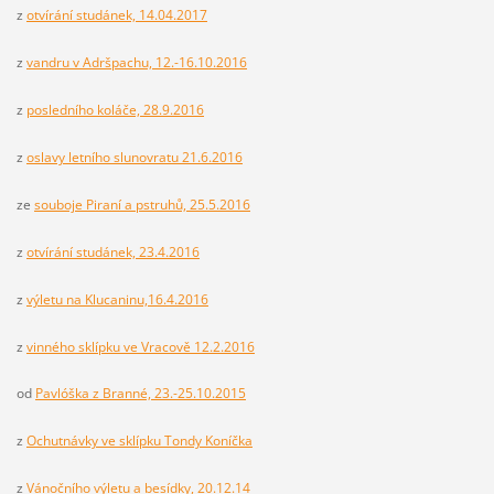
z
otvírání studánek, 14.04.2017
z
vandru v Adršpachu, 12.-16.10.2016
z
posledního koláče, 28.9.2016
z
oslavy letního slunovratu 21.6.2016
ze
souboje Piraní a pstruhů, 25.5.2016
z
otvírání studánek, 23.4.2016
z
výletu na Klucaninu,16.4.2016
z
vinného sklípku ve Vracově 12.2.2016
od
Pavlóška z Branné, 23.-25.10.2015
z
Ochutnávky ve sklípku Tondy Koníčka
z
Vánočního výletu a besídky, 20.12.14