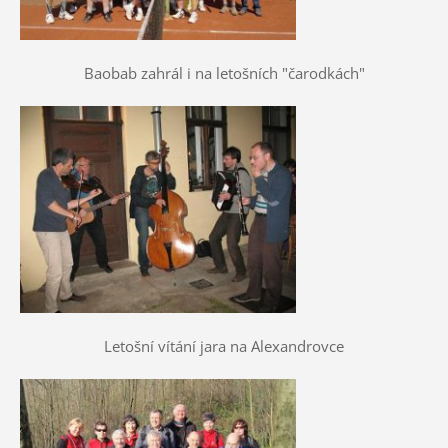
Baobab zahrál i na letošních "čarodkách"
Letošní vítání jara na Alexandrovce