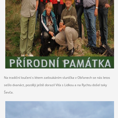
Na tradiční loučení s létem zatloukáním sluníčka v Obřanech se nás letos
sešlo dvanáct, později ještě dorazil Víťa s Lidkou a na Rychtu došel taky
Ševča.