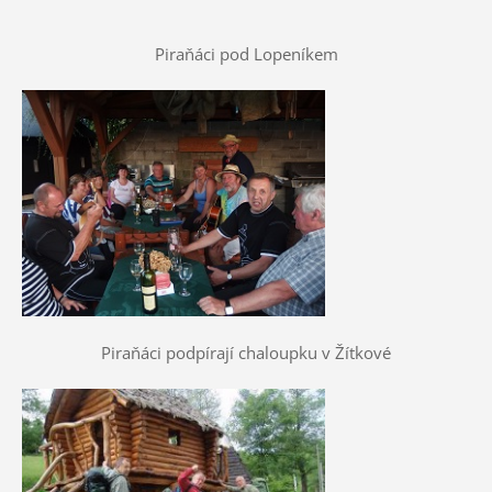
Piraňáci pod Lopeníkem
Piraňáci podpírají chaloupku v Žítkové