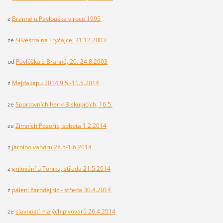
z
Branné u Pavlouška v roce 1995
ze
Silvestra na Fryčajce, 31.12.2003
od
Pavlóška z Branné, 20.-24.8.2003
z
Mejdakapu 2014 9.5.-11.5.2014
ze
Sportovních her v Biskupicích, 16.5.
ze
Zimních Pozořic, sobota 1.2.2014
z
jarního vandru 28.5-1.6.2014
z
grilování u Toníka, středa 21.5.2014
z
pálení čarodejnic - středa 30.4.2014
ze
slavností malých pivovarů 26.4.2014