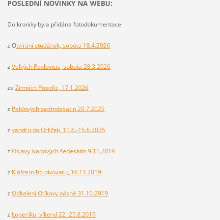
POSLEDNÍ NOVINKY NA WEBU:
Do kroniky byla přidána fotodokumentace
z O
tvírání studánek, sobota 18.4.2026
z
Velkých Pavlovicic, sobota 28.3.2026
ze
Zimních Pozořic, 17.1.2026
z
Paldových sedmdesatin 20.7.2025
z
vandru do Orliček, 11.6.-15.6.2025
z
Oslavy Ivanových šedesátin 9.11.2019
z
Klášterního pivovaru, 16.11.2019
z
Odhalení Otíkovy básně 31.10.2019
z
Lopeníku, víkend 22.-25.8.2019