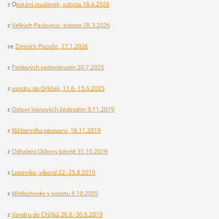
z O
tvírání studánek, sobota 18.4.2026
z
Velkých Pavlovicic, sobota 28.3.2026
ze
Zimních Pozořic, 17.1.2026
z
Paldových sedmdesatin 20.7.2025
z
vandru do Orliček, 11.6.-15.6.2025
z
Oslavy Ivanových šedesátin 9.11.2019
z
Klášterního pivovaru, 16.11.2019
z
Odhalení Otíkovy básně 31.10.2019
z
Lopeníku, víkend 22.-25.8.2019
z
Midlochovky v sobotu 8.10.2005
z
Vandru do Chřibů 26.6.-30.6.2019