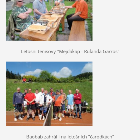
Letošní tenisový "Mejdakap - Rulanda Garros"
Baobab zahrál i na letošních "čarodkách"