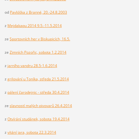
od
Pavlóška z Branné, 20.-24.8.2003
z
Mejdakapu 2014 9.5.-11.5.2014
ze
Sportovních her v Biskupicích, 16.5.
ze
Zimních Pozořic, sobota 1.2.2014
z
jarního vandru 28.5-1.6.2014
z
grilování u Toníka, středa 21.5.2014
z
pálení čarodejnic - středa 30.4.2014
ze
slavností malých pivovarů 26.4.2014
z
Otvírání studánek, sobota 19.4.2014
z
vítání jara, sobota 22.3.2014