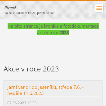
Piraně
To že só skromní kluci? piraně to só!
Na této stránce je kronika a fotodokumentace
akcí v roce
2023
Akce v roce 2023
Jarní vandr do Jeseníků, středa 7.6. -
neděle 11.6.2023
07.06.2023 12:00