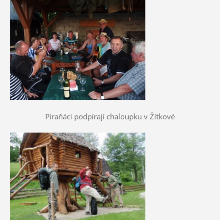
Piraňáci podpírají chaloupku v Žítkové