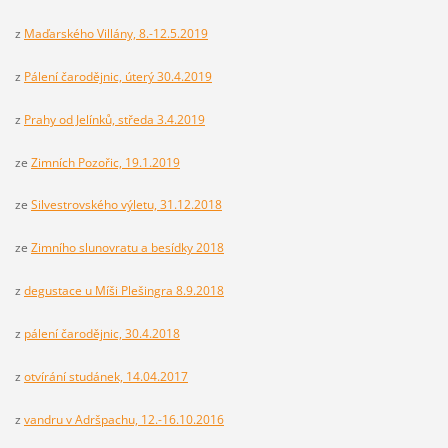
z
Maďarského Villány, 8.-12.5.2019
z
Pálení čarodějnic, úterý 30.4.2019
z
Prahy od Jelínků, středa 3.4.2019
ze
Zimních Pozořic, 19.1.2019
ze
Silvestrovského výletu, 31.12.2018
ze
Zimního slunovratu a besídky 2018
z
degustace u Míši Plešingra 8.9.2018
z
pálení čarodějnic, 30.4.2018
z
otvírání studánek, 14.04.2017
z
vandru v Adršpachu, 12.-16.10.2016