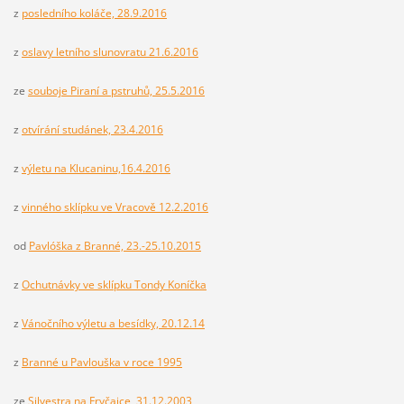
z
posledního koláče, 28.9.2016
z
oslavy letního slunovratu 21.6.2016
ze
souboje Piraní a pstruhů, 25.5.2016
z
otvírání studánek, 23.4.2016
z
výletu na Klucaninu,16.4.2016
z
vinného sklípku ve Vracově 12.2.2016
od
Pavlóška z Branné, 23.-25.10.2015
z
Ochutnávky ve sklípku Tondy Koníčka
z
Vánočního výletu a besídky, 20.12.14
z
Branné u Pavlouška v roce 1995
ze
Silvestra na Fryčajce, 31.12.2003