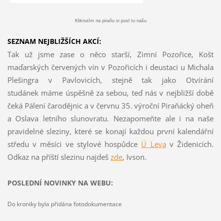
Kliknutím na piraňu si pusť tu našu
SEZNAM NEJBLIŽŠÍCH AKCÍ:
Tak už jsme zase o něco starší, Zimní Pozořice, Košt
maďarských červených vín v Pozořicích i deustaci u Michala
Plešingra v Pavlovicích, stejně tak jako Otvírání
studánek máme úspěšně za sebou, teď nás v nejbližší době
čeká Pálení čarodějnic a v červnu 35. výroční Piraňácký oheň
a Oslava letního slunovratu. Nezapomeňte ale i na naše
pravidelné sleziny, které se konají každou první kalendářní
středu v měsíci ve stylové hospůdce
Ú Leva
v Židenicích.
Odkaz na příští slezinu najdeš
z
de
, Ivson.
POSLEDNÍ NOVINKY NA WEBU:
Do kroniky byla přidána fotodokumentace