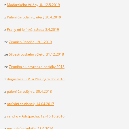
z
Maďarského Villány, 8.-12.5.2019
z
Pálení čarodějnic, úterý 30.4.2019
z
Prahy od Jelínků, středa 3.4.2019
ze
Zimních Pozořic, 19.1.2019
ze
Silvestrovského výletu, 31.12.2018
ze
Zimního slunovratu a besídky 2018
z
degustace u Míši Plešingra 8.9.2018
z
pálení čarodějnic, 30.4.2018
z
otvírání studánek, 14.04.2017
z
vandru v Adršpachu, 12.-16.10.2016
z
posledního koláče, 28.9.2016