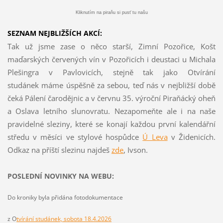
Kliknutím na piraňu si pusť tu našu
SEZNAM NEJBLIŽŠÍCH AKCÍ:
Tak už jsme zase o něco starší, Zimní Pozořice, Košt
maďarských červených vín v Pozořicích i deustaci u Michala
Plešingra v Pavlovicích, stejně tak jako Otvírání
studánek máme úspěšně za sebou, teď nás v nejbližší době
čeká Pálení čarodějnic a v červnu 35. výroční Piraňácký oheň
a Oslava letního slunovratu. Nezapomeňte ale i na naše
pravidelné sleziny, které se konají každou první kalendářní
středu v měsíci ve stylové hospůdce
Ú Leva
v Židenicích.
Odkaz na příští slezinu najdeš
z
de
, Ivson.
POSLEDNÍ NOVINKY NA WEBU:
Do kroniky byla přidána fotodokumentace
z O
tvírání studánek, sobota 18.4.2026