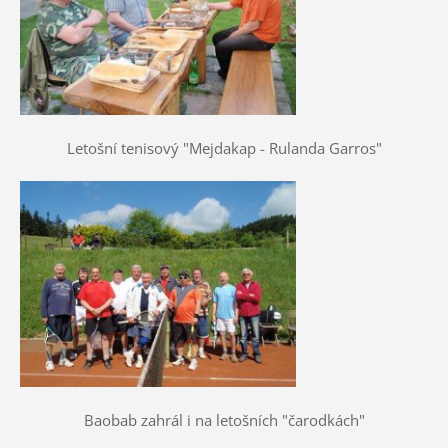
Letošní tenisový "Mejdakap - Rulanda Garros"
Baobab zahrál i na letošních "čarodkách"