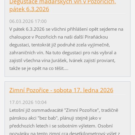
Degustace maďarských vín v Pozořicích,
pátek 6.3.2026
06.03.2026 17:00
V pátek 6.3.2026 se všichni přihlášení opět sejdeme na
chaloupce v Pozořicích na naši další Piraňáckou
degustaci, tentokrát již podruhé zcela vyjímečně,
zahraničních vín. Na tuto degustaci pro nás vybral a
zajistil všechna vína Jurášek, Ivánek zajistí proviant,
takže se je opět na co těšit....
Zimní Pozořice - sobota 17. ledna 2026
17.01.2026 10:04
Letošní již osmmadvacáté "Zimní Pozořice", tradičně
pánskou akci "bez bab", plánuji stejně jako v
předchozích letech i se sobotním výletem. Osobní
pozvánky na tento zimní cca desetkilometrový výlet z