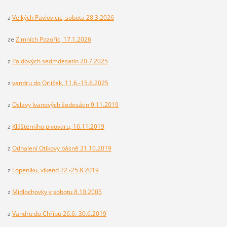
z
Velkých Pavlovicic, sobota 28.3.2026
ze
Zimních Pozořic, 17.1.2026
z
Paldových sedmdesatin 20.7.2025
z
vandru do Orliček, 11.6.-15.6.2025
z
Oslavy Ivanových šedesátin 9.11.2019
z
Klášterního pivovaru, 16.11.2019
z
Odhalení Otíkovy básně 31.10.2019
z
Lopeníku, víkend 22.-25.8.2019
z
Midlochovky v sobotu 8.10.2005
z
Vandru do Chřibů 26.6.-30.6.2019