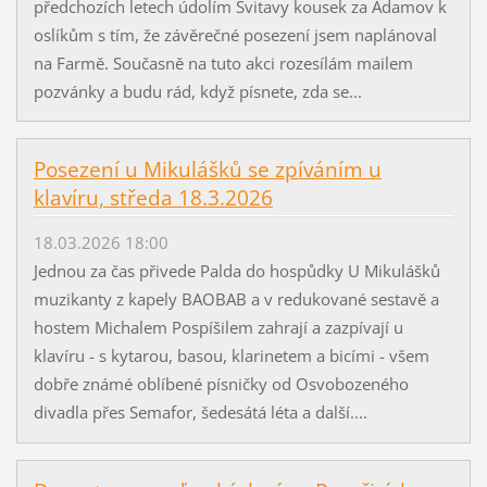
předchozích letech údolím Svitavy kousek za Adamov k
oslíkům s tím, že závěrečné posezení jsem naplánoval
na Farmě. Současně na tuto akci rozesílám mailem
pozvánky a budu rád, když písnete, zda se...
Posezení u Mikulášků se zpíváním u
klavíru, středa 18.3.2026
18.03.2026 18:00
Jednou za čas přivede Palda do hospůdky U Mikulášků
muzikanty z kapely BAOBAB a v redukované sestavě a
hostem Michalem Pospíšilem zahrají a zazpívají u
klavíru - s kytarou, basou, klarinetem a bicími - všem
dobře známé oblíbené písničky od Osvobozeného
divadla přes Semafor, šedesátá léta a další....