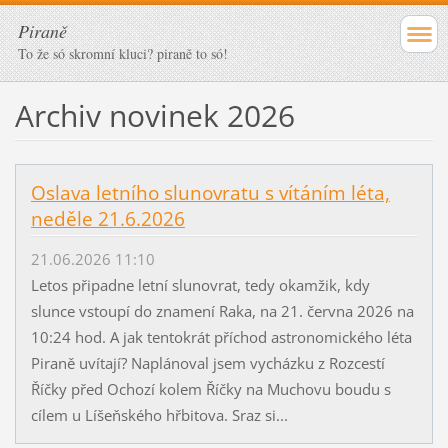
Piraně
To že só skromní kluci? piraně to só!
Archiv novinek 2026
Oslava letního slunovratu s vítáním léta,
neděle 21.6.2026
21.06.2026 11:10
Letos připadne letní slunovrat, tedy okamžik, kdy
slunce vstoupí do znamení Raka, na 21. června 2026 na
10:24 hod. A jak tentokrát příchod astronomického léta
Piraně uvítají? Naplánoval jsem vycházku z Rozcestí
Říčky před Ochozí kolem Říčky na Muchovu boudu s
cílem u Líšeňského hřbitova. Sraz si...