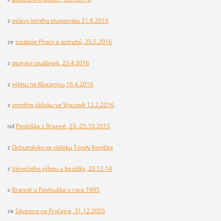
z
oslavy letního slunovratu 21.6.2016
ze
souboje Piraní a pstruhů, 25.5.2016
z
otvírání studánek, 23.4.2016
z
výletu na Klucaninu,16.4.2016
z
vinného sklípku ve Vracově 12.2.2016
od
Pavlóška z Branné, 23.-25.10.2015
z
Ochutnávky ve sklípku Tondy Koníčka
z
Vánočního výletu a besídky, 20.12.14
z
Branné u Pavlouška v roce 1995
ze
Silvestra na Fryčajce, 31.12.2003