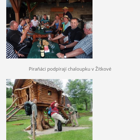
Piraňáci podpírají chaloupku v Žítkové