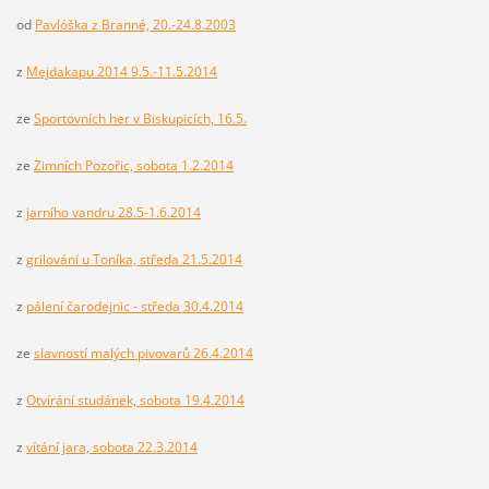
od
Pavlóška z Branné, 20.-24.8.2003
z
Mejdakapu 2014 9.5.-11.5.2014
ze
Sportovních her v Biskupicích, 16.5.
ze
Zimních Pozořic, sobota 1.2.2014
z
jarního vandru 28.5-1.6.2014
z
grilování u Toníka, středa 21.5.2014
z
pálení čarodejnic - středa 30.4.2014
ze
slavností malých pivovarů 26.4.2014
z
Otvírání studánek, sobota 19.4.2014
z
vítání jara, sobota 22.3.2014