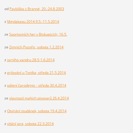
od
Pavlóška z Branné, 20.-24.8.2003
z
Mejdakapu 2014 9.5.-11.5.2014
ze
Sportovních her v Biskupicích, 16.5.
ze
Zimních Pozořic, sobota 1.2.2014
z
jarního vandru 28.5-1.6.2014
z
grilování u Toníka, středa 21.5.2014
z
pálení čarodejnic - středa 30.4.2014
ze
slavností malých pivovarů 26.4.2014
z
Otvírání studánek, sobota 19.4.2014
z
vítání jara, sobota 22.3.2014