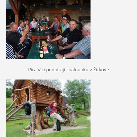
Piraňáci podpírají chaloupku v Žítkové