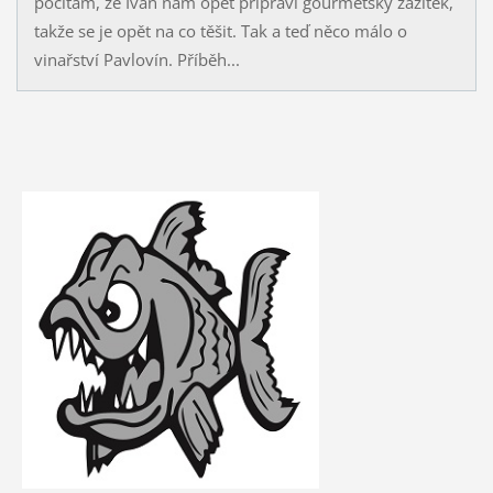
počítám, že Ivan nám opět připraví gourmetský zážitek,
takže se je opět na co těšit. Tak a teď něco málo o
vinařství Pavlovín. Příběh...