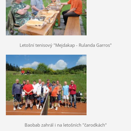
Letošní tenisový "Mejdakap - Rulanda Garros"
Baobab zahrál i na letošních "čarodkách"