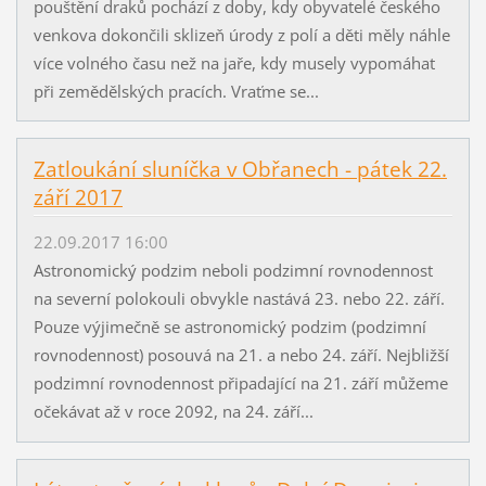
pouštění draků pochází z doby, kdy obyvatelé českého
venkova dokončili sklizeň úrody z polí a děti měly náhle
více volného času než na jaře, kdy musely vypomáhat
při zemědělských pracích. Vraťme se...
Zatloukání sluníčka v Obřanech - pátek 22.
září 2017
22.09.2017 16:00
Astronomický podzim neboli podzimní rovnodennost
na severní polokouli obvykle nastává 23. nebo 22. září.
Pouze výjimečně se astronomický podzim (podzimní
rovnodennost) posouvá na 21. a nebo 24. září. Nejbližší
podzimní rovnodennost připadající na 21. září můžeme
očekávat až v roce 2092, na 24. září...