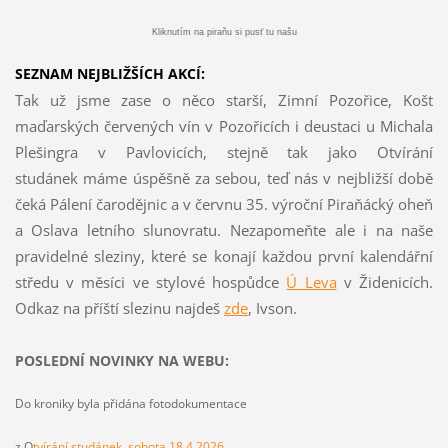
Kliknutím na piraňu si pusť tu našu
SEZNAM NEJBLIŽŠÍCH AKCÍ:
Tak už jsme zase o něco starší, Zimní Pozořice, Košt
maďarských červených vín v Pozořicích i deustaci u Michala
Plešingra v Pavlovicích, stejně tak jako Otvírání
studánek máme úspěšně za sebou, teď nás v nejbližší době
čeká Pálení čarodějnic a v červnu 35. výroční Piraňácký oheň
a Oslava letního slunovratu. Nezapomeňte ale i na naše
pravidelné sleziny, které se konají každou první kalendářní
středu v měsíci ve stylové hospůdce
Ú Leva
v Židenicích.
Odkaz na příští slezinu najdeš
z
de
, Ivson.
POSLEDNÍ NOVINKY NA WEBU:
Do kroniky byla přidána fotodokumentace
z O
tvírání studánek, sobota 18.4.2026