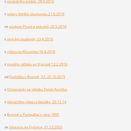
z
posledního koláče, 28.9.2016
z
oslavy letního slunovratu 21.6.2016
ze
souboje Piraní a pstruhů, 25.5.2016
z
otvírání studánek, 23.4.2016
z
výletu na Klucaninu,16.4.2016
z
vinného sklípku ve Vracově 12.2.2016
od
Pavlóška z Branné, 23.-25.10.2015
z
Ochutnávky ve sklípku Tondy Koníčka
z
Vánočního výletu a besídky, 20.12.14
z
Branné u Pavlouška v roce 1995
ze
Silvestra na Fryčajce, 31.12.2003