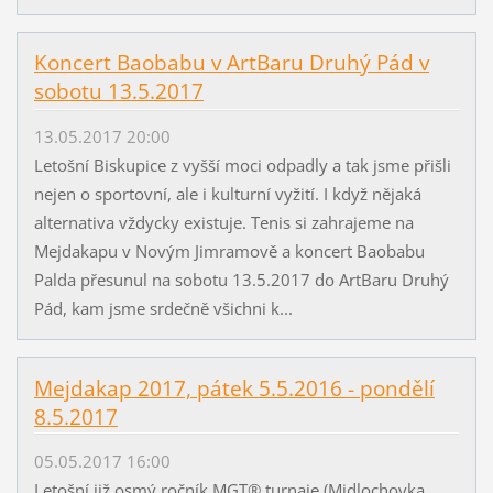
Koncert Baobabu v ArtBaru Druhý Pád v
sobotu 13.5.2017
13.05.2017 20:00
Letošní Biskupice z vyšší moci odpadly a tak jsme přišli
nejen o sportovní, ale i kulturní vyžití. I když nějaká
alternativa vždycky existuje. Tenis si zahrajeme na
Mejdakapu v Novým Jimramově a koncert Baobabu
Palda přesunul na sobotu 13.5.2017 do ArtBaru Druhý
Pád, kam jsme srdečně všichni k...
Mejdakap 2017, pátek 5.5.2016 - pondělí
8.5.2017
05.05.2017 16:00
Letošní již osmý ročník MGT® turnaje (Midlochovka