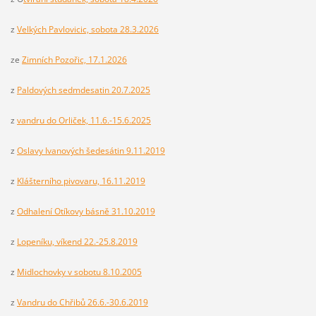
z
Velkých Pavlovicic, sobota 28.3.2026
ze
Zimních Pozořic, 17.1.2026
z
Paldových sedmdesatin 20.7.2025
z
vandru do Orliček, 11.6.-15.6.2025
z
Oslavy Ivanových šedesátin 9.11.2019
z
Klášterního pivovaru, 16.11.2019
z
Odhalení Otíkovy básně 31.10.2019
z
Lopeníku, víkend 22.-25.8.2019
z
Midlochovky v sobotu 8.10.2005
z
Vandru do Chřibů 26.6.-30.6.2019