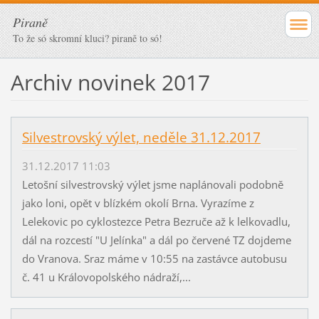
Piraně
To že só skromní kluci? piraně to só!
Archiv novinek 2017
Silvestrovský výlet, neděle 31.12.2017
31.12.2017 11:03
Letošní silvestrovský výlet jsme naplánovali podobně
jako loni, opět v blízkém okolí Brna. Vyrazíme z
Lelekovic po cyklostezce Petra Bezruče až k lelkovadlu,
dál na rozcestí "U Jelínka" a dál po červené TZ dojdeme
do Vranova. Sraz máme v 10:55 na zastávce autobusu
č. 41 u Královopolského nádraží,...