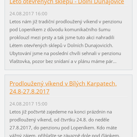
Léto otevřených sklepů - Dolní Dunajovice
24.08.2017 16:00
Letos nám již tradiční prodloužený víkend v penzionu
pod Lopeníkem z důvodu komunikačního šumu
proklouzl mezi prsty a tak jsme tuto akci nahradili
Létem otevřených sklepů v Dolních Dunajovicích.
Ubytování jsme na poslední chvíli sehnali v penzionu
Vlaštovka, pozor bez snídaní a v plánu máme pár...
Prodloužený víkend v Bílých Karpatech,
24.8-27.8.2017
24.08.2017 15:00
Letos již počtvrté zajedeme na konci prázdnin na
prodloužený víkend, od čtvrtku 24.8. do neděle
27.8.2017, do penzionu pod Lopeníkem. Kdo máte
vážný zájem, přihlašte se závazně dole pod článkem,