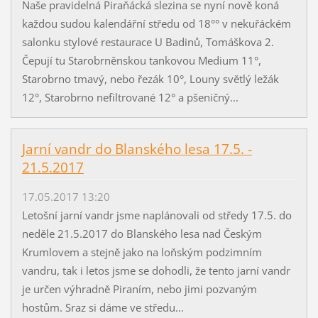
Naše pravidelná Piraňácká slezina se nyní nově koná
každou sudou kalendářní středu od 18°° v nekuřáckém
salonku stylové restaurace U Badinů, Tomáškova 2.
Čepují tu Starobrněnskou tankovou Medium 11°,
Starobrno tmavý, nebo řezák 10°, Louny světlý ležák
12°, Starobrno nefiltrované 12° a pšeničný...
Jarní vandr do Blanského lesa 17.5. -
21.5.2017
17.05.2017 13:20
Letošní jarní vandr jsme naplánovali od středy 17.5. do
neděle 21.5.2017 do Blanského lesa nad Českým
Krumlovem a stejně jako na loňským podzimním
vandru, tak i letos jsme se dohodli, že tento jarní vandr
je určen výhradně Piraním, nebo jimi pozvaným
hostům. Sraz si dáme ve středu...