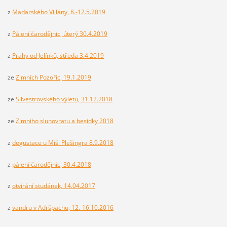
z
Maďarského Villány, 8.-12.5.2019
z
Pálení čarodějnic, úterý 30.4.2019
z
Prahy od Jelínků, středa 3.4.2019
ze
Zimních Pozořic, 19.1.2019
ze
Silvestrovského výletu, 31.12.2018
ze
Zimního slunovratu a besídky 2018
z
degustace u Míši Plešingra 8.9.2018
z
pálení čarodějnic, 30.4.2018
z
otvírání studánek, 14.04.2017
z
vandru v Adršpachu, 12.-16.10.2016