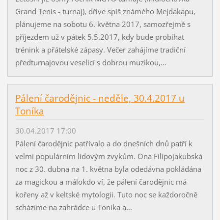
Grand Tenis - turnaj), dříve spíš známého Mejdakapu,
plánujeme na sobotu 6. května 2017, samozřejmě s
příjezdem už v pátek 5.5.2017, kdy bude probíhat
trénink a přátelské zápasy. Večer zahájíme tradiční
předturnajovou veselicí s dobrou muzikou,...
Pálení čarodějnic - neděle, 30.4.2017 u
Toníka
30.04.2017 17:00
Pálení čarodějnic patřívalo a do dnešních dnů patří k
velmi populárním lidovým zvykům. Ona Filipojakubská
noc z 30. dubna na 1. května byla odedávna pokládána
za magickou a málokdo ví, že pálení čarodějnic má
kořeny až v keltské mytologii. Tuto noc se každoročně
scházíme na zahrádce u Toníka a...